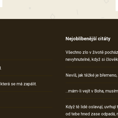
Nejoblíbenější citáty
Všechno zlo v životě pochází 
nevyhnutelné, když si člověk
.
Nevíš, jak těžké je břemeno,
 která se má zapálit.
…mám-li vejít v Boha, musím
Když tě lidé oslavují, uvrhuj
od tebe hned zase odpadá, 