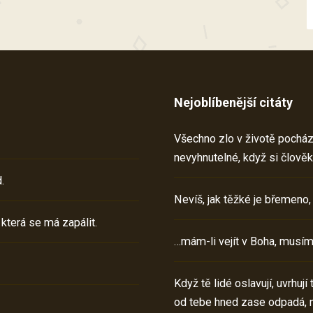
Nejoblíbenější citáty
Všechno zlo v životě pochází 
nevyhnutelné, když si člověk
.
Nevíš, jak těžké je břemeno,
 která se má zapálit.
…mám-li vejít v Boha, musím
Když tě lidé oslavují, uvrhuj
od tebe hned zase odpadá, 