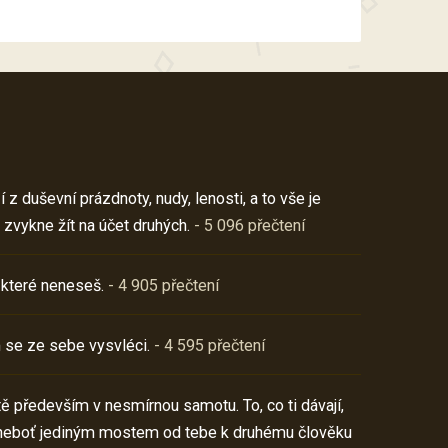
z duševní prázdnoty, nudy, lenosti, a to vše je
 zvykne žít na účet druhých.
- 5 096 přečtení
 které neneseš.
- 4 905 přečtení
 se ze sebe vysvléci.
- 4 595 přečtení
í tě především v nesmírnou samotu. To, co ti dávají,
neboť jediným mostem od tebe k druhému člověku