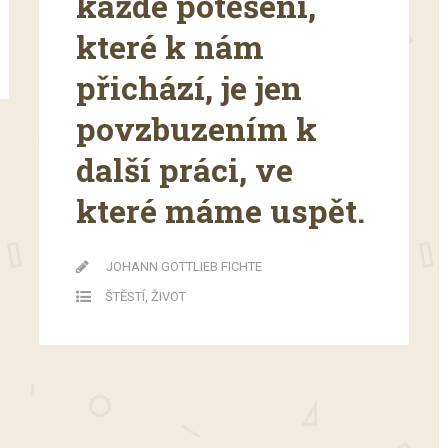
každé potěšení,
které k nám
přichází, je jen
povzbuzením k
další práci, ve
které máme uspět.
JOHANN GOTTLIEB FICHTE
ŠTĚSTÍ
,
ŽIVOT