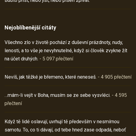
Buďto příst, nebo jíst, nebo píseň zpívat.
Nejoblíbenější citáty
Všechno zlo v životě pochází z duševní prázdnoty, nudy,
lenosti, a to vše je nevyhnutelné, když si člověk zvykne žít
na účet druhých.
- 5 097 přečtení
Nevíš, jak těžké je břemeno, které neneseš.
- 4 905 přečtení
…mám-li vejít v Boha, musím se ze sebe vysvléci.
- 4 595
přečtení
Když tě lidé oslavují, uvrhují tě především v nesmírnou
samotu. To, co ti dávají, od tebe hned zase odpadá, neboť