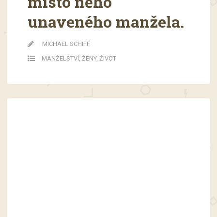
místo něho
unaveného manžela.
MICHAEL SCHIFF
MANŽELSTVÍ
,
ŽENY
,
ŽIVOT