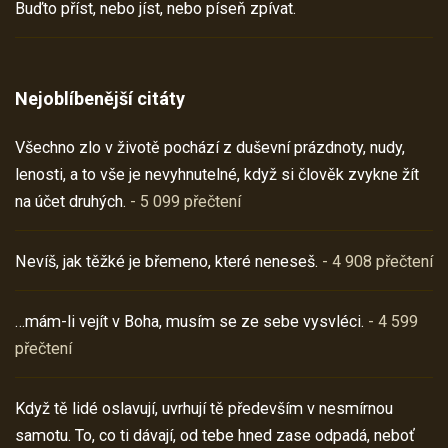
Buďto příst, nebo jíst, nebo píseň zpívat.
Nejoblíbenější citáty
Všechno zlo v životě pochází z duševní prázdnoty, nudy,
lenosti, a to vše je nevyhnutelné, když si člověk zvykne žít
na účet druhých.
- 5 099 přečtení
Nevíš, jak těžké je břemeno, které neneseš.
- 4 908 přečtení
…mám-li vejít v Boha, musím se ze sebe vysvléci.
- 4 599
přečtení
Když tě lidé oslavují, uvrhují tě především v nesmírnou
samotu. To, co ti dávají, od tebe hned zase odpadá, neboť