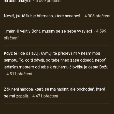
na účet druhých.
- 5 099 přečtení
Nevíš, jak těžké je břemeno, které neneseš.
- 4 908 přečtení
…mám-li vejít v Boha, musím se ze sebe vysvléci.
- 4 599
přečtení
Když tě lidé oslavují, uvrhují tě především v nesmírnou
samotu. To, co ti dávají, od tebe hned zase odpadá, neboť
jediným mostem od tebe k druhému člověku je cesta Boží.
- 4 511 přečtení
Žák není nádoba, která se má naplnit, ale pochodeň, která
se má zapálit.
- 4 471 přečtení