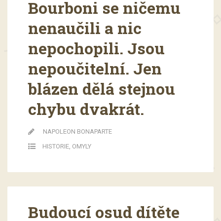
Bourboni se ničemu
nenaučili a nic
nepochopili. Jsou
nepoučitelní. Jen
blázen dělá stejnou
chybu dvakrát.
NAPOLEON BONAPARTE
HISTORIE
,
OMYLY
Budoucí osud dítěte