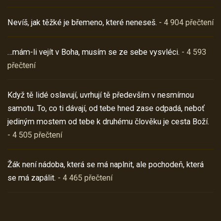
Nevíš, jak těžké je břemeno, které neneseš.
- 4 904 přečtení
…mám-li vejít v Boha, musím se ze sebe vysvléci.
- 4 593
přečtení
Když tě lidé oslavují, uvrhují tě především v nesmírnou
samotu. To, co ti dávají, od tebe hned zase odpadá, neboť
jediným mostem od tebe k druhému člověku je cesta Boží.
- 4 505 přečtení
Žák není nádoba, která se má naplnit, ale pochodeň, která
se má zapálit.
- 4 465 přečtení