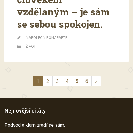
vzdělaným – je sám
se sebou spokojen.
NAPOLEON BONAPARTE
ŽIVOT
1
2
3
4
5
6
Nejnovější citáty
Podvod a klam zradí se sám.