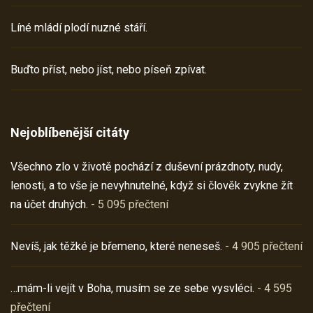
Líné mládí plodí nuzné stáří.
Buďto příst, nebo jíst, nebo píseň zpívat.
Nejoblíbenější citáty
Všechno zlo v životě pochází z duševní prázdnoty, nudy,
lenosti, a to vše je nevyhnutelné, když si člověk zvykne žít
na účet druhých.
- 5 095 přečtení
Nevíš, jak těžké je břemeno, které neneseš.
- 4 905 přečtení
…mám-li vejít v Boha, musím se ze sebe vysvléci.
- 4 595
přečtení