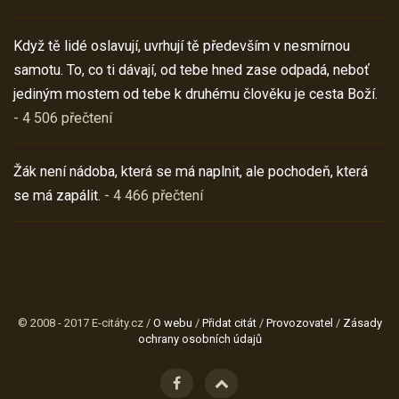
Když tě lidé oslavují, uvrhují tě především v nesmírnou
samotu. To, co ti dávají, od tebe hned zase odpadá, neboť
jediným mostem od tebe k druhému člověku je cesta Boží.
- 4 506 přečtení
Žák není nádoba, která se má naplnit, ale pochodeň, která
se má zapálit.
- 4 466 přečtení
© 2008 - 2017 E-citáty.cz /
O webu
/
Přidat citát
/
Provozovatel
/
Zásady
ochrany osobních údajů