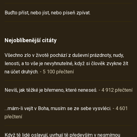
Buďto příst, nebo jíst, nebo píseň zpívat.
Nejoblíbenější citáty
Všechno zlo v životě pochází z duševní prázdnoty, nudy,
lenosti, a to vše je nevyhnutelné, když si člověk zvykne žít
na účet druhých.
- 5 100 přečtení
Nevíš, jak těžké je břemeno, které neneseš.
- 4 912 přečtení
…mám-li vejít v Boha, musím se ze sebe vysvléci.
- 4 601
přečtení
Když tě lidé oslavují, uvrhují tě především v nesmírnou