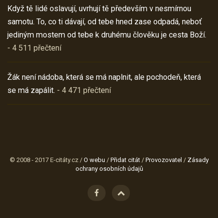
Když tě lidé oslavují, uvrhují tě především v nesmírnou
samotu. To, co ti dávají, od tebe hned zase odpadá, neboť
jediným mostem od tebe k druhému člověku je cesta Boží.
- 4 511 přečtení
Žák není nádoba, která se má naplnit, ale pochodeň, která
se má zapálit.
- 4 471 přečtení
© 2008 - 2017 E-citáty.cz /
O webu
/
Přidat citát
/
Provozovatel
/
Zásady
ochrany osobních údajů