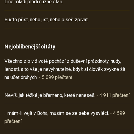
Líné mládí plodí nuzné stáří.
Buďto příst, nebo jíst, nebo píseň zpívat.
Nejoblíbenější citáty
Všechno zlo v životě pochází z duševní prázdnoty, nudy,
lenosti, a to vše je nevyhnutelné, když si člověk zvykne žít
na účet druhých.
- 5 099 přečtení
Nevíš, jak těžké je břemeno, které neneseš.
- 4 911 přečtení
…mám-li vejít v Boha, musím se ze sebe vysvléci.
- 4 599
přečtení