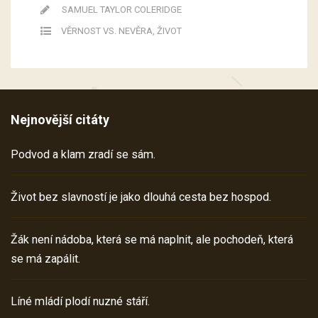
SAMUEL TAYLOR COLERIDGE
VĚRNOST VS. NEVĚRA
,
ŽIVOT
Nejnovější citáty
Podvod a klam zradí se sám.
Život bez slavností je jako dlouhá cesta bez hospod.
Žák není nádoba, která se má naplnit, ale pochodeň, která
se má zapálit.
Líné mládí plodí nuzné stáří.