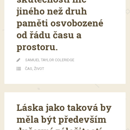
jiného než druh
paměti osvobozené
od řádu času a
prostoru.
SAMUEL TAYLOR COLERIDGE
ČAS
,
ŽIVOT
Láska jako taková by
měla být především