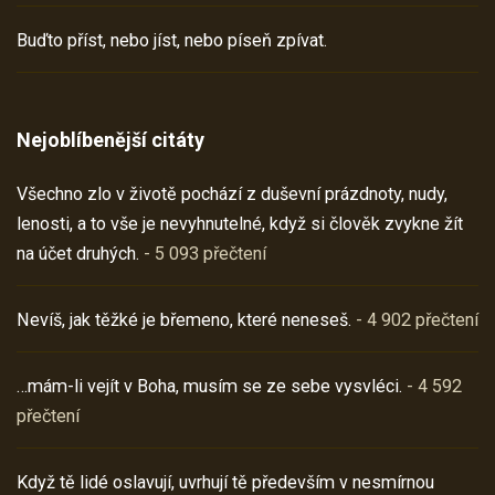
Buďto příst, nebo jíst, nebo píseň zpívat.
Nejoblíbenější citáty
Všechno zlo v životě pochází z duševní prázdnoty, nudy,
lenosti, a to vše je nevyhnutelné, když si člověk zvykne žít
na účet druhých.
- 5 093 přečtení
Nevíš, jak těžké je břemeno, které neneseš.
- 4 902 přečtení
…mám-li vejít v Boha, musím se ze sebe vysvléci.
- 4 592
přečtení
Když tě lidé oslavují, uvrhují tě především v nesmírnou