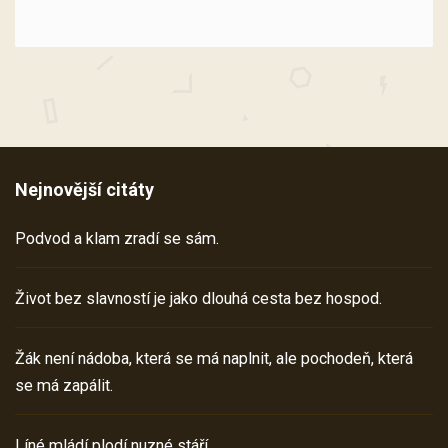
Nejnovější citáty
Podvod a klam zradí se sám.
Život bez slavností je jako dlouhá cesta bez hospod.
Žák není nádoba, která se má naplnit, ale pochodeň, která
se má zapálit.
Líné mládí plodí nuzné stáří.