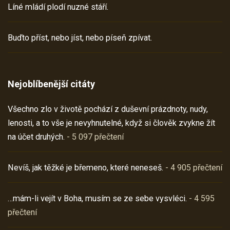
Líné mládí plodí nuzné stáří.
Buďto příst, nebo jíst, nebo píseň zpívat.
Nejoblíbenější citáty
Všechno zlo v životě pochází z duševní prázdnoty, nudy,
lenosti, a to vše je nevyhnutelné, když si člověk zvykne žít
na účet druhých.
- 5 097 přečtení
Nevíš, jak těžké je břemeno, které neneseš.
- 4 905 přečtení
…mám-li vejít v Boha, musím se ze sebe vysvléci.
- 4 595
přečtení