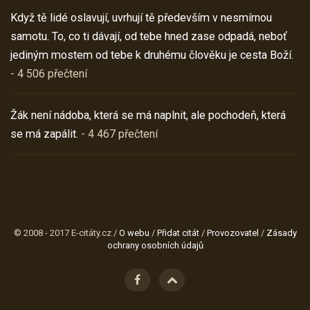
Když tě lidé oslavují, uvrhují tě především v nesmírnou
samotu. To, co ti dávají, od tebe hned zase odpadá, neboť
jediným mostem od tebe k druhému člověku je cesta Boží.
- 4 506 přečtení
Žák není nádoba, která se má naplnit, ale pochodeň, která
se má zapálit.
- 4 467 přečtení
© 2008 - 2017 E-citáty.cz /
O webu
/
Přidat citát
/
Provozovatel
/
Zásady
ochrany osobních údajů