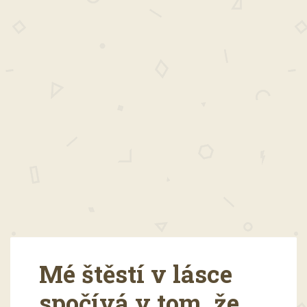
Mé štěstí v lásce
spočívá v tom, že