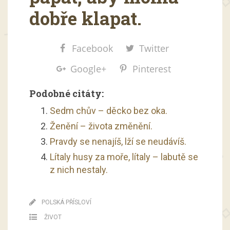
dobře klapat.
Facebook
Twitter
Google+
Pinterest
Podobné citáty:
Sedm chův – děcko bez oka.
Ženění – života změnění.
Pravdy se nenajíš, lží se neudávíš.
Lítaly husy za moře, lítaly – labutě se
z nich nestaly.
POLSKÁ PŘÍSLOVÍ
ŽIVOT