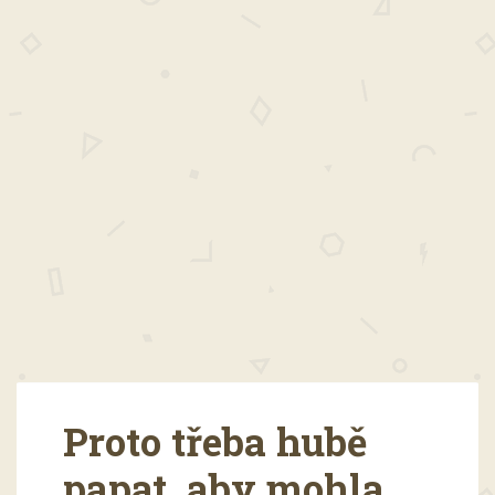
Proto třeba hubě
papat, aby mohla