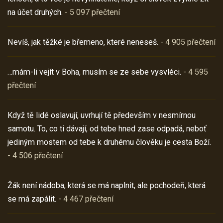
na účet druhých.
- 5 097 přečtení
Nevíš, jak těžké je břemeno, které neneseš.
- 4 905 přečtení
…mám-li vejít v Boha, musím se ze sebe vysvléci.
- 4 595
přečtení
Když tě lidé oslavují, uvrhují tě především v nesmírnou
samotu. To, co ti dávají, od tebe hned zase odpadá, neboť
jediným mostem od tebe k druhému člověku je cesta Boží.
- 4 506 přečtení
Žák není nádoba, která se má naplnit, ale pochodeň, která
se má zapálit.
- 4 467 přečtení