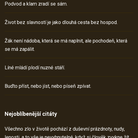
Podvod a klam zradí se sám.
Život bez slavností je jako dlouhá cesta bez hospod.
Žák není nádoba, která se má naplnit, ale pochodeň, která
se má zapálit.
Líné mládí plodí nuzné stáří.
Buďto příst, nebo jíst, nebo píseň zpívat.
Nejoblíbenější citáty
Všechno zlo v životě pochází z duševní prázdnoty, nudy,
lenosti, a to vše je nevyhnutelné, když si člověk zvykne žít