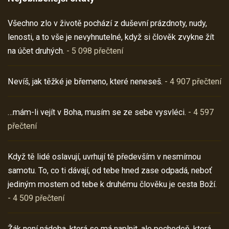
Všechno zlo v životě pochází z duševní prázdnoty, nudy,
lenosti, a to vše je nevyhnutelné, když si člověk zvykne žít
na účet druhých.
- 5 098 přečtení
Nevíš, jak těžké je břemeno, které neneseš.
- 4 907 přečtení
…mám-li vejít v Boha, musím se ze sebe vysvléci.
- 4 597
přečtení
Když tě lidé oslavují, uvrhují tě především v nesmírnou
samotu. To, co ti dávají, od tebe hned zase odpadá, neboť
jediným mostem od tebe k druhému člověku je cesta Boží.
- 4 509 přečtení
Žák není nádoba, která se má naplnit, ale pochodeň, která