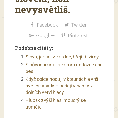
nevysvětlíš.
Facebook
Twitter
Google+
Pinterest
Podobné citáty:
Slova, jdoucí ze srdce, hřejí tři zimy.
S původní srstí se smrti nedožije ani
pes.
Když opice hodují v korunách a vrší
své eskapády – padají veverky z
dolních větví hlady.
Hlupák zvýší hlas, moudrý se
usměje.