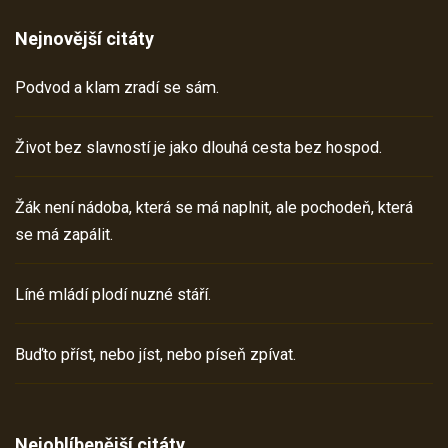
Nejnovější citáty
Podvod a klam zradí se sám.
Život bez slavností je jako dlouhá cesta bez hospod.
Žák není nádoba, která se má naplnit, ale pochodeň, která
se má zapálit.
Líné mládí plodí nuzné stáří.
Buďto příst, nebo jíst, nebo píseň zpívat.
Nejoblíbenější citáty