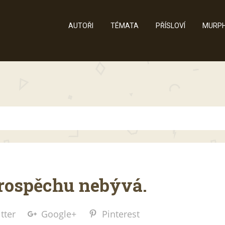
AUTOŘI
TÉMATA
PŘÍSLOVÍ
MURPH
.
prospěchu nebývá.
tter
Google+
Pinterest