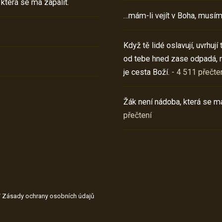
 která se má zapálit.
…mám-li vejít v Boha, musím
Když tě lidé oslavují, uvrhuj
od tebe hned zase odpadá, 
je cesta Boží.
- 4 511 přečte
Žák není nádoba, která se má
přečtení
/
Zásady ochrany osobních údajů