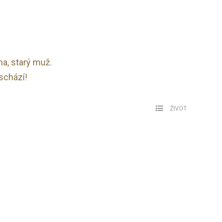
na, starý muž.
schází!
ŽIVOT