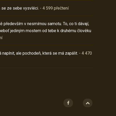
 se ze sebe vysvléci.
- 4 599 přečtení
í tě především v nesmírnou samotu. To, co ti dávají,
neboť jediným mostem od tebe k druhému člověku
ní
 naplnit, ale pochodeň, která se má zapálit.
- 4 470