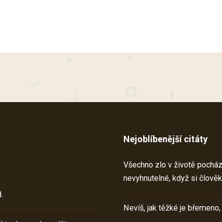
Nejoblíbenější citáty
Všechno zlo v životě pochází 
nevyhnutelné, když si člověk
.
Nevíš, jak těžké je břemeno,