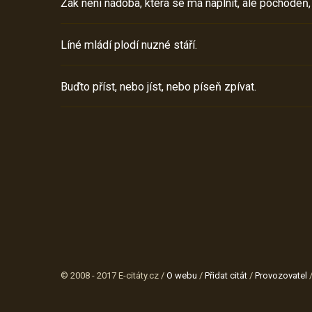
Žák není nádoba, která se má naplnit, ale pochodeň,
Líné mládí plodí nuzné stáří.
Buďto příst, nebo jíst, nebo píseň zpívat.
© 2008 - 2017 E-citáty.cz /
O webu
/
Přidat citát
/
Provozovatel