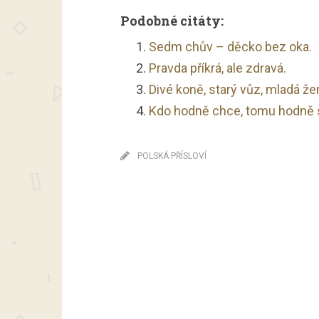
Podobné citáty:
Sedm chův – děcko bez oka.
Pravda příkrá, ale zdravá.
Divé koně, starý vůz, mladá že
Kdo hodně chce, tomu hodně 
POLSKÁ PŘÍSLOVÍ