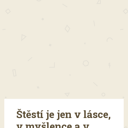
Štěstí je jen v lásce,
v myšlence a v