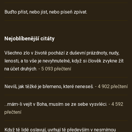
Buďto příst, nebo jíst, nebo píseň zpívat.
Nejoblíbenější citáty
Všechno zlo v životě pochází z duševní prázdnoty, nudy,
lenosti, a to vše je nevyhnutelné, když si člověk zvykne žít
na účet druhých.
- 5 093 přečtení
Nevíš, jak těžké je břemeno, které neneseš.
- 4 902 přečtení
…mám-li vejít v Boha, musím se ze sebe vysvléci.
- 4 592
přečtení
Když tě lidé oslavují, uvrhují tě především v nesmírnou