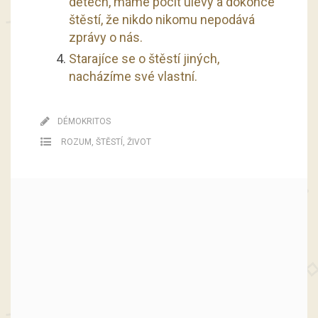
dětech, máme pocit úlevy a dokonce
štěstí, že nikdo nikomu nepodává
zprávy o nás.
Starajíce se o štěstí jiných,
nacházíme své vlastní.
DÉMOKRITOS
ROZUM
,
ŠTĚSTÍ
,
ŽIVOT