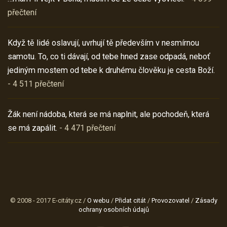
přečtení
Když tě lidé oslavují, uvrhují tě především v nesmírnou
samotu. To, co ti dávají, od tebe hned zase odpadá, neboť
jediným mostem od tebe k druhému člověku je cesta Boží.
- 4 511 přečtení
Žák není nádoba, která se má naplnit, ale pochodeň, která
se má zapálit.
- 4 471 přečtení
© 2008 - 2017 E-citáty.cz /
O webu
/
Přidat citát
/
Provozovatel
/
Zásady
ochrany osobních údajů