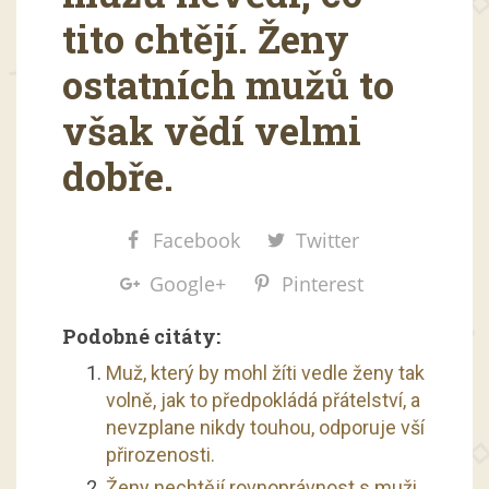
tito chtějí. Ženy
ostatních mužů to
však vědí velmi
dobře.
Facebook
Twitter
Google+
Pinterest
Podobné citáty:
Muž, který by mohl žíti vedle ženy tak
volně, jak to předpokládá přátelství, a
nevzplane nikdy touhou, odporuje vší
přirozenosti.
Ženy nechtějí rovnoprávnost s muži,