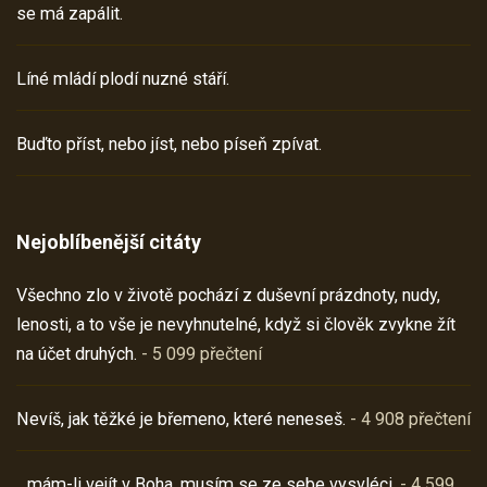
se má zapálit.
Líné mládí plodí nuzné stáří.
Buďto příst, nebo jíst, nebo píseň zpívat.
Nejoblíbenější citáty
Všechno zlo v životě pochází z duševní prázdnoty, nudy,
lenosti, a to vše je nevyhnutelné, když si člověk zvykne žít
na účet druhých.
- 5 099 přečtení
Nevíš, jak těžké je břemeno, které neneseš.
- 4 908 přečtení
…mám-li vejít v Boha, musím se ze sebe vysvléci.
- 4 599