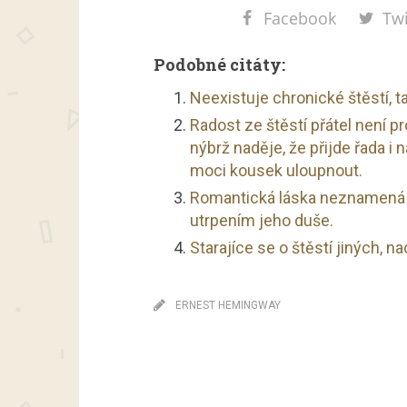
Facebook
Twi
Podobné citáty:
Neexistuje chronické štěstí, ta
Radost ze štěstí přátel není p
nýbrž naděje, že přijde řada i 
moci kousek uloupnout.
Romantická láska neznamená št
utrpením jeho duše.
Starajíce se o štěstí jiných, n
ERNEST HEMINGWAY