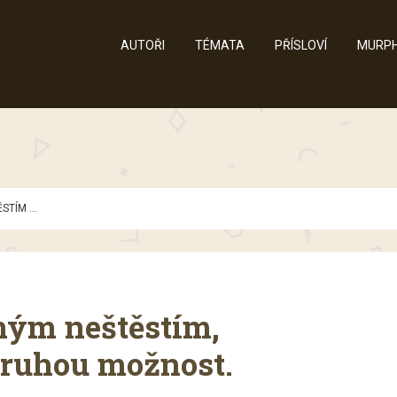
AUTOŘI
TÉMATA
PŘÍSLOVÍ
MURPH
STÍM ...
šným neštěstím,
 druhou možnost.