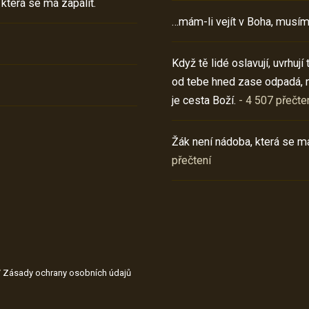
 která se má zapálit.
…mám-li vejít v Boha, musím
Když tě lidé oslavují, uvrhuj
od tebe hned zase odpadá, 
je cesta Boží.
- 4 507 přečte
Žák není nádoba, která se má
přečtení
/
Zásady ochrany osobních údajů