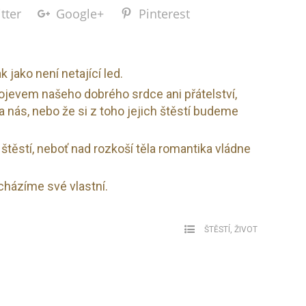
tter
Google+
Pinterest
k jako není netající led.
rojevem našeho dobrého srdce ani přátelství,
na nás, nebo že si z toho jejich štěstí budeme
ěstí, neboť nad rozkoší těla romantika vládne
acházíme své vlastní.
ŠTĚSTÍ
,
ŽIVOT