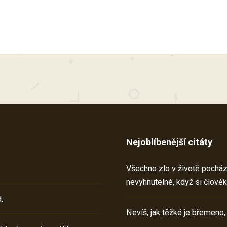
Nejoblíbenější citáty
Všechno zlo v životě pochází 
nevyhnutelné, když si člověk
.
Nevíš, jak těžké je břemeno,