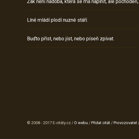
Žák není nádoba, která se má naplnit, ale pochodeň,
Líné mládí plodí nuzné stáří.
Buďto příst, nebo jíst, nebo píseň zpívat.
© 2008 - 2017 E-citáty.cz /
O webu
/
Přidat citát
/
Provozovatel