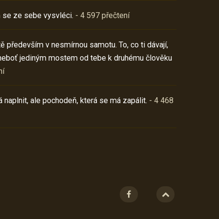
 se ze sebe vysvléci.
- 4 597 přečtení
í tě především v nesmírnou samotu. To, co ti dávají,
neboť jediným mostem od tebe k druhému člověku
ní
 naplnit, ale pochodeň, která se má zapálit.
- 4 468