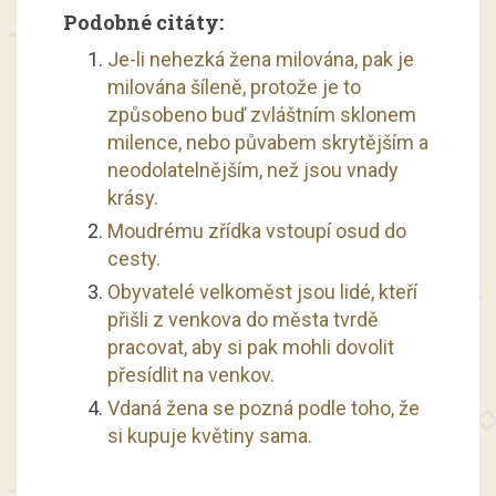
Podobné citáty:
Je-li nehezká žena milována, pak je
milována šíleně, protože je to
způsobeno buď zvláštním sklonem
milence, nebo půvabem skrytějším a
neodolatelnějším, než jsou vnady
krásy.
Moudrému zřídka vstoupí osud do
cesty.
Obyvatelé velkoměst jsou lidé, kteří
přišli z venkova do města tvrdě
pracovat, aby si pak mohli dovolit
přesídlit na venkov.
Vdaná žena se pozná podle toho, že
si kupuje květiny sama.