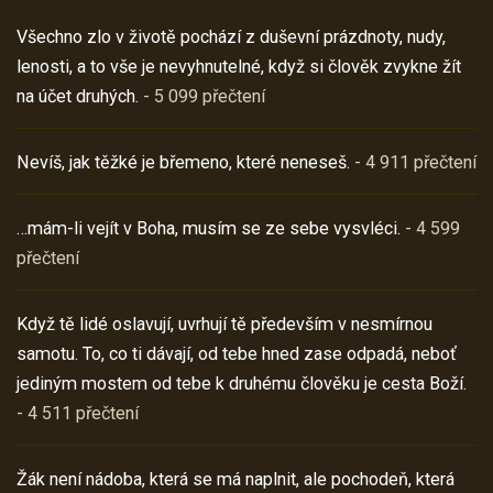
Všechno zlo v životě pochází z duševní prázdnoty, nudy,
lenosti, a to vše je nevyhnutelné, když si člověk zvykne žít
na účet druhých.
- 5 099 přečtení
Nevíš, jak těžké je břemeno, které neneseš.
- 4 911 přečtení
…mám-li vejít v Boha, musím se ze sebe vysvléci.
- 4 599
přečtení
Když tě lidé oslavují, uvrhují tě především v nesmírnou
samotu. To, co ti dávají, od tebe hned zase odpadá, neboť
jediným mostem od tebe k druhému člověku je cesta Boží.
- 4 511 přečtení
Žák není nádoba, která se má naplnit, ale pochodeň, která