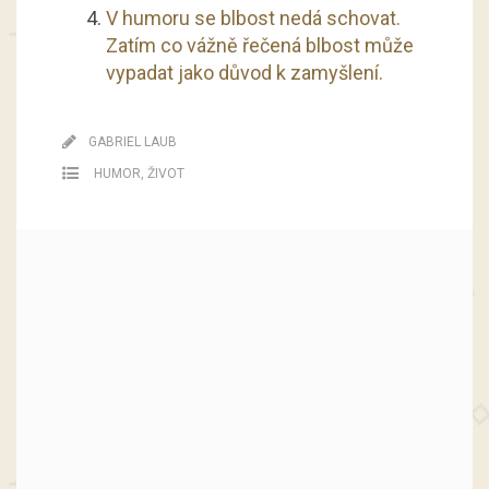
V humoru se blbost nedá schovat.
Zatím co vážně řečená blbost může
vypadat jako důvod k zamyšlení.
GABRIEL LAUB
HUMOR
,
ŽIVOT