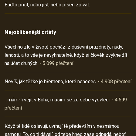
Buďto příst, nebo jíst, nebo píseň zpívat.
Nejoblíbenější citáty
Všechno zlo v životě pochází z duševní prázdnoty, nudy,
lenosti, a to vše je nevyhnutelné, když si člověk zvykne žít
na účet druhých.
- 5 099 přečtení
Nevíš, jak těžké je břemeno, které neneseš.
- 4 908 přečtení
…mám-li vejít v Boha, musím se ze sebe vysvléci.
- 4 599
přečtení
Když tě lidé oslavují, uvrhují tě především v nesmírnou
samotu. To, co ti dávají, od tebe hned zase odpadá, neboť