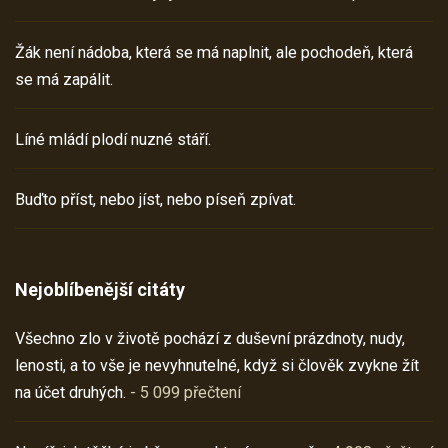
Žák není nádoba, která se má naplnit, ale pochodeň, která
se má zapálit.
Líné mládí plodí nuzné stáří.
Buďto příst, nebo jíst, nebo píseň zpívat.
Nejoblíbenější citáty
Všechno zlo v životě pochází z duševní prázdnoty, nudy,
lenosti, a to vše je nevyhnutelné, když si člověk zvykne žít
na účet druhých.
- 5 099 přečtení