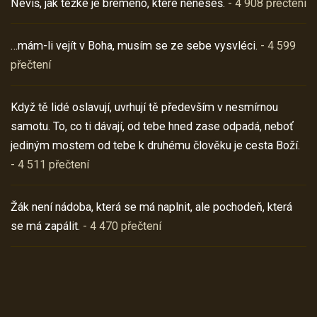
Nevíš, jak těžké je břemeno, které neneseš.
- 4 908 přečtení
…mám-li vejít v Boha, musím se ze sebe vysvléci.
- 4 599
přečtení
Když tě lidé oslavují, uvrhují tě především v nesmírnou
samotu. To, co ti dávají, od tebe hned zase odpadá, neboť
jediným mostem od tebe k druhému člověku je cesta Boží.
- 4 511 přečtení
Žák není nádoba, která se má naplnit, ale pochodeň, která
se má zapálit.
- 4 470 přečtení