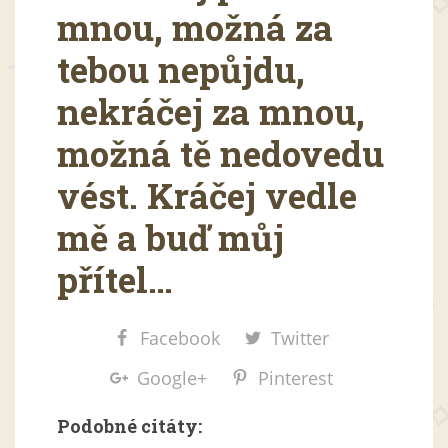
mnou, možná za
tebou nepůjdu,
nekráčej za mnou,
možná tě nedovedu
vést. Kráčej vedle
mě a buď můj
přítel…
Facebook
Twitter
Google+
Pinterest
Podobné citáty: