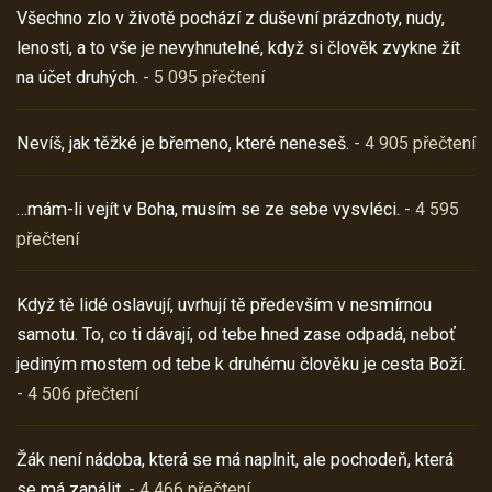
Všechno zlo v životě pochází z duševní prázdnoty, nudy,
lenosti, a to vše je nevyhnutelné, když si člověk zvykne žít
na účet druhých.
- 5 095 přečtení
Nevíš, jak těžké je břemeno, které neneseš.
- 4 905 přečtení
…mám-li vejít v Boha, musím se ze sebe vysvléci.
- 4 595
přečtení
Když tě lidé oslavují, uvrhují tě především v nesmírnou
samotu. To, co ti dávají, od tebe hned zase odpadá, neboť
jediným mostem od tebe k druhému člověku je cesta Boží.
- 4 506 přečtení
Žák není nádoba, která se má naplnit, ale pochodeň, která
se má zapálit.
- 4 466 přečtení