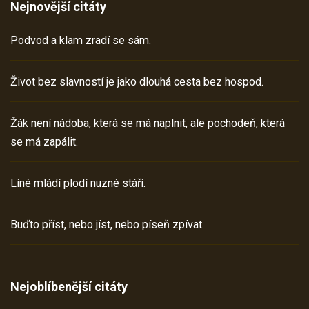
Nejnovější citáty
Podvod a klam zradí se sám.
Život bez slavností je jako dlouhá cesta bez hospod.
Žák není nádoba, která se má naplnit, ale pochodeň, která
se má zapálit.
Líné mládí plodí nuzné stáří.
Buďto příst, nebo jíst, nebo píseň zpívat.
Nejoblíbenější citáty