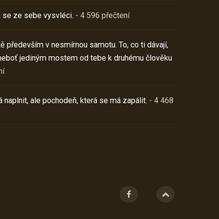
 se ze sebe vysvléci.
- 4 596 přečtení
í tě především v nesmírnou samotu. To, co ti dávají,
neboť jediným mostem od tebe k druhému člověku
ní
 naplnit, ale pochodeň, která se má zapálit.
- 4 468