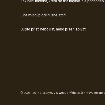
Žák není nádoba, která se má naplnit, ale pochodeň,
Líné mládí plodí nuzné stáří.
Buďto příst, nebo jíst, nebo píseň zpívat.
© 2008 - 2017 E-citáty.cz /
O webu
/
Přidat citát
/
Provozovatel