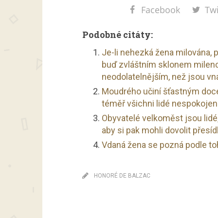
Facebook
Twi
Podobné citáty:
Je-li nehezká žena milována, p
buď zvláštním sklonem milen
neodolatelnějším, než jsou vn
Moudrého učiní šťastným docel
téměř všichni lidé nespokojeni
Obyvatelé velkoměst jsou lidé,
aby si pak mohli dovolit přesíd
Vdaná žena se pozná podle toh
HONORÉ DE BALZAC