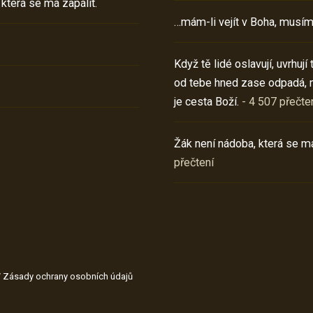
 která se má zapálit.
…mám-li vejít v Boha, musím
Když tě lidé oslavují, uvrhuj
od tebe hned zase odpadá, 
je cesta Boží.
- 4 507 přečte
Žák není nádoba, která se má
přečtení
/
Zásady ochrany osobních údajů