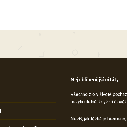
Nejoblíbenější citáty
Všechno zlo v životě pochází 
nevyhnutelné, když si člověk
.
Nevíš, jak těžké je břemeno,