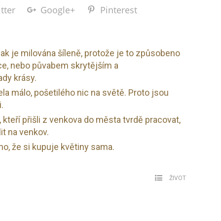
tter
Google+
Pinterest
ak je milována šíleně, protože je to způsobeno
ce, nebo půvabem skrytějším a
ady krásy.
a málo, pošetilého nic na světě. Proto jsou
.
 kteří přišli z venkova do města tvrdě pracovat,
lit na venkov.
o, že si kupuje květiny sama.
ŽIVOT