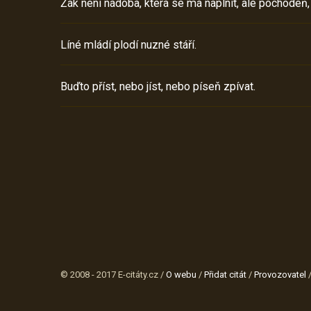
Žák není nádoba, která se má naplnit, ale pochodeň,
Líné mládí plodí nuzné stáří.
Buďto příst, nebo jíst, nebo píseň zpívat.
© 2008 - 2017 E-citáty.cz /
O webu
/
Přidat citát
/
Provozovatel