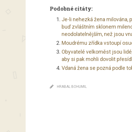
Podobné citáty:
Je-li nehezká žena milována, p
buď zvláštním sklonem milen
neodolatelnějším, než jsou vn
Moudrému zřídka vstoupí osud
Obyvatelé velkoměst jsou lidé,
aby si pak mohli dovolit přesíd
Vdaná žena se pozná podle toh
HRABAL BOHUMIL