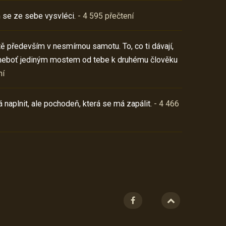
 se ze sebe vysvléci.
- 4 595 přečtení
í tě především v nesmírnou samotu. To, co ti dávají,
neboť jediným mostem od tebe k druhému člověku
ní
 naplnit, ale pochodeň, která se má zapálit.
- 4 466