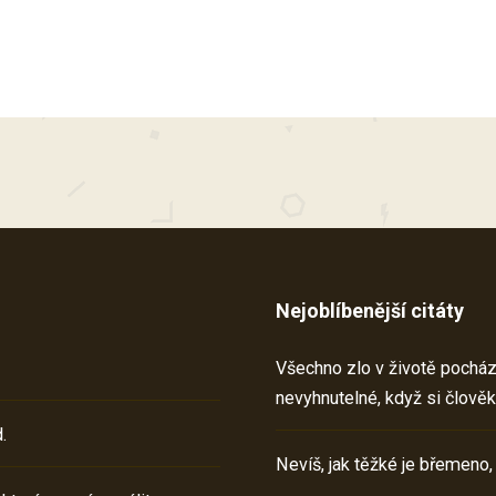
Nejoblíbenější citáty
Všechno zlo v životě pochází 
nevyhnutelné, když si člověk
.
Nevíš, jak těžké je břemeno,