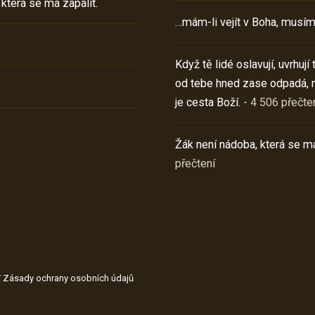
 která se má zapálit.
…mám-li vejít v Boha, musím
Když tě lidé oslavují, uvrhuj
od tebe hned zase odpadá, 
je cesta Boží.
- 4 506 přečte
Žák není nádoba, která se má
přečtení
/
Zásady ochrany osobních údajů