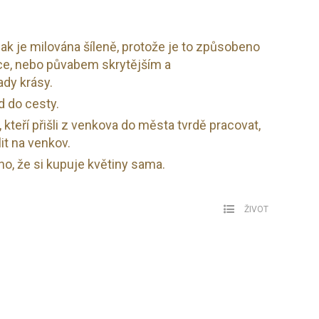
ak je milována šíleně, protože je to způsobeno
ce, nebo půvabem skrytějším a
ady krásy.
 do cesty.
 kteří přišli z venkova do města tvrdě pracovat,
lit na venkov.
o, že si kupuje květiny sama.
ŽIVOT