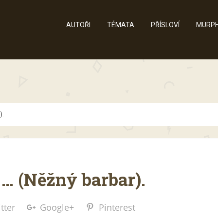
AUTOŘI
TÉMATA
PŘÍSLOVÍ
MURPH
).
 … (Něžný barbar).
tter
Google+
Pinterest