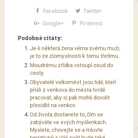
Facebook
Twitter
Google+
Pinterest
Podobné citáty:
Je-li některá žena věrna svému muži,
je to ze zlomyslnosti k tomu třetímu.
Moudrému zřídka vstoupí osud do
cesty.
Obyvatelé velkoměst jsou lidé, kteří
přišli z venkova do města tvrdě
pracovat, aby si pak mohli dovolit
přesídlit na venkov.
Od života dostanete to, čím se
zabýváte ve svých myšlenkách.
Myslete, chovejte se a mluvte
negativně a Váš svět bude také