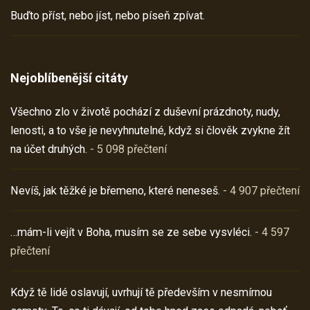
Buďto příst, nebo jíst, nebo píseň zpívat.
Nejoblíbenější citáty
Všechno zlo v životě pochází z duševní prázdnoty, nudy,
lenosti, a to vše je nevyhnutelné, když si člověk zvykne žít
na účet druhých.
- 5 098 přečtení
Nevíš, jak těžké je břemeno, které neneseš.
- 4 907 přečtení
…mám-li vejít v Boha, musím se ze sebe vysvléci.
- 4 597
přečtení
Když tě lidé oslavují, uvrhují tě především v nesmírnou