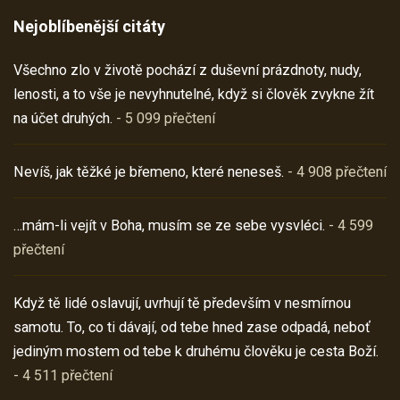
Nejoblíbenější citáty
Všechno zlo v životě pochází z duševní prázdnoty, nudy,
lenosti, a to vše je nevyhnutelné, když si člověk zvykne žít
na účet druhých.
- 5 099 přečtení
Nevíš, jak těžké je břemeno, které neneseš.
- 4 908 přečtení
…mám-li vejít v Boha, musím se ze sebe vysvléci.
- 4 599
přečtení
Když tě lidé oslavují, uvrhují tě především v nesmírnou
samotu. To, co ti dávají, od tebe hned zase odpadá, neboť
jediným mostem od tebe k druhému člověku je cesta Boží.
- 4 511 přečtení