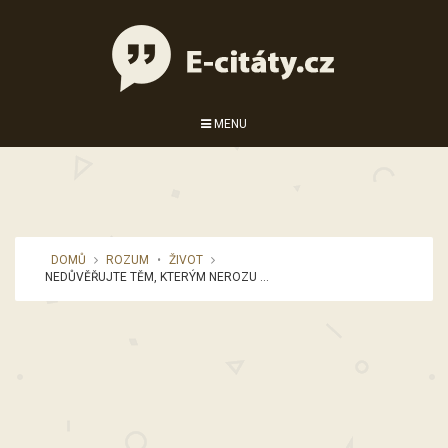
MENU
DOMŮ
ROZUM
•
ŽIVOT
NEDŮVĚŘUJTE TĚM, KTERÝM NEROZU ...