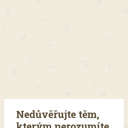
Nedůvěřujte těm,
kterým nerozumíte.