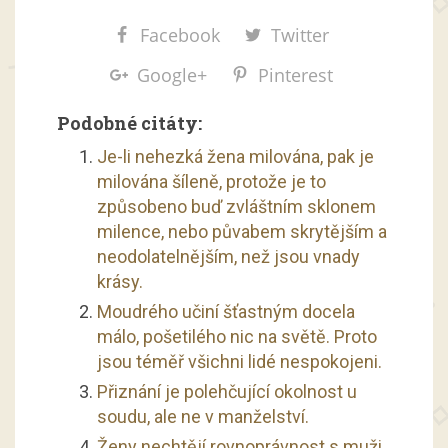
Facebook
Twitter
Google+
Pinterest
Podobné citáty:
Je-li nehezká žena milována, pak je
milována šíleně, protože je to
způsobeno buď zvláštním sklonem
milence, nebo půvabem skrytějším a
neodolatelnějším, než jsou vnady
krásy.
Moudrého učiní šťastným docela
málo, pošetilého nic na světě. Proto
jsou téměř všichni lidé nespokojeni.
Přiznání je polehčující okolnost u
soudu, ale ne v manželství.
Ženy nechtějí rovnoprávnost s muži,