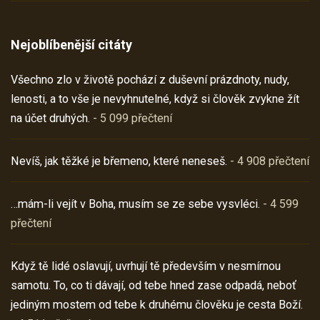
Nejoblíbenější citáty
Všechno zlo v životě pochází z duševní prázdnoty, nudy,
lenosti, a to vše je nevyhnutelné, když si člověk zvykne žít
na účet druhých.
- 5 099 přečtení
Nevíš, jak těžké je břemeno, které neneseš.
- 4 908 přečtení
…mám-li vejít v Boha, musím se ze sebe vysvléci.
- 4 599
přečtení
Když tě lidé oslavují, uvrhují tě především v nesmírnou
samotu. To, co ti dávají, od tebe hned zase odpadá, neboť
jediným mostem od tebe k druhému člověku je cesta Boží.