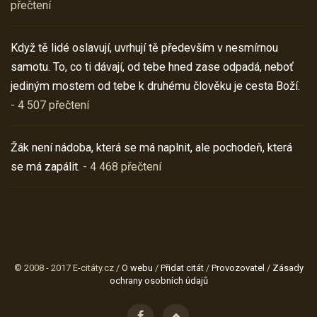
přečtení
Když tě lidé oslavují, uvrhují tě především v nesmírnou
samotu. To, co ti dávají, od tebe hned zase odpadá, neboť
jediným mostem od tebe k druhému člověku je cesta Boží.
- 4 507 přečtení
Žák není nádoba, která se má naplnit, ale pochodeň, která
se má zapálit.
- 4 468 přečtení
© 2008 - 2017 E-citáty.cz /
O webu
/
Přidat citát
/
Provozovatel
/
Zásady
ochrany osobních údajů