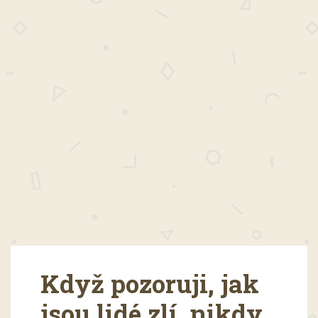
Když pozoruji, jak
jsou lidé zlí, nikdy