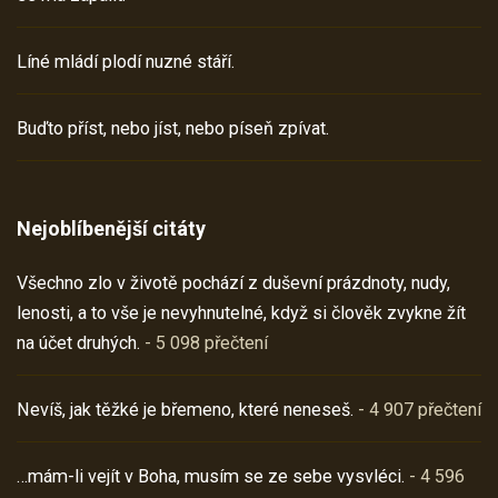
Líné mládí plodí nuzné stáří.
Buďto příst, nebo jíst, nebo píseň zpívat.
Nejoblíbenější citáty
Všechno zlo v životě pochází z duševní prázdnoty, nudy,
lenosti, a to vše je nevyhnutelné, když si člověk zvykne žít
na účet druhých.
- 5 098 přečtení
Nevíš, jak těžké je břemeno, které neneseš.
- 4 907 přečtení
…mám-li vejít v Boha, musím se ze sebe vysvléci.
- 4 596