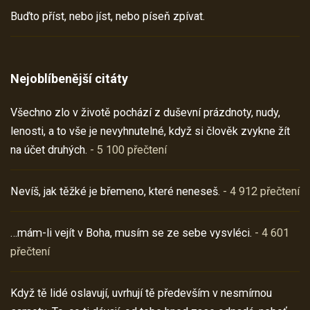
Buďto příst, nebo jíst, nebo píseň zpívat.
Nejoblíbenější citáty
Všechno zlo v životě pochází z duševní prázdnoty, nudy,
lenosti, a to vše je nevyhnutelné, když si člověk zvykne žít
na účet druhých.
- 5 100 přečtení
Nevíš, jak těžké je břemeno, které neneseš.
- 4 912 přečtení
…mám-li vejít v Boha, musím se ze sebe vysvléci.
- 4 601
přečtení
Když tě lidé oslavují, uvrhují tě především v nesmírnou