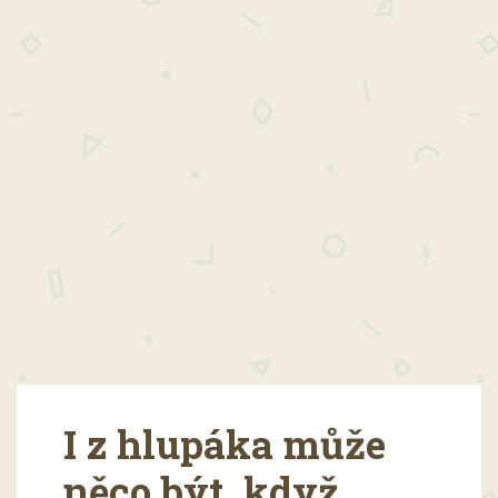
I z hlupáka může
něco být, když