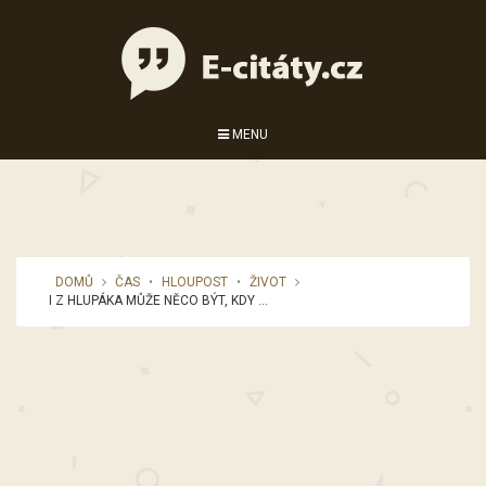
MENU
DOMŮ
ČAS
•
HLOUPOST
•
ŽIVOT
I Z HLUPÁKA MŮŽE NĚCO BÝT, KDY ...