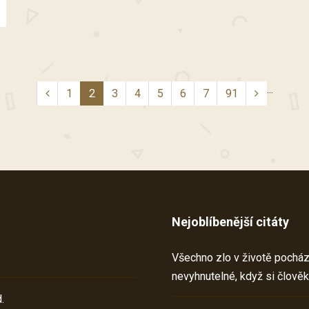
...
1
2
3
4
5
6
7
91
Nejoblíbenější citáty
Všechno zlo v životě pochází 
nevyhnutelné, když si člověk
.