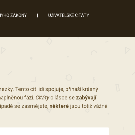
YHO ZÁKONY
|
UŽIVATELSKÉ CITÁTY
ky. Tento cit lidi spojuje, přináší krásný
enaplněnou fázi.
Citáty
o lásce se
zabývají
ípadě se zasmějete,
některé
jsou totiž vážně