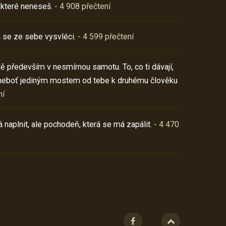
 které neneseš.
- 4 908 přečtení
 se ze sebe vysvléci.
- 4 599 přečtení
í tě především v nesmírnou samotu. To, co ti dávají,
neboť jediným mostem od tebe k druhému člověku
ní
 naplnit, ale pochodeň, která se má zapálit.
- 4 470