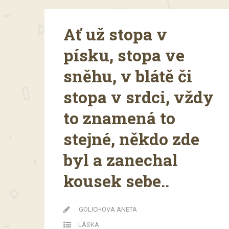
Ať už stopa v
písku, stopa ve
sněhu, v blátě či
stopa v srdci, vždy
to znamená to
stejné, někdo zde
byl a zanechal
kousek sebe..
GOLICHOVA ANETA
LÁSKA