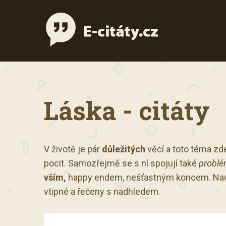
Láska - citáty
V životě je pár
důležitých
věcí a toto téma zde
pocit. Samozřejmě se s ní spojují také
problé
vším,
happy endem, nešťastným koncem. Nad 
vtipné a řečeny s nadhledem.