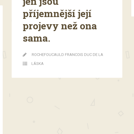
jen jsou
příjemnější její
projevy než ona
sama.
ROCHEFOUCAULD FRANCOIS DUC DE LA
LÁSKA