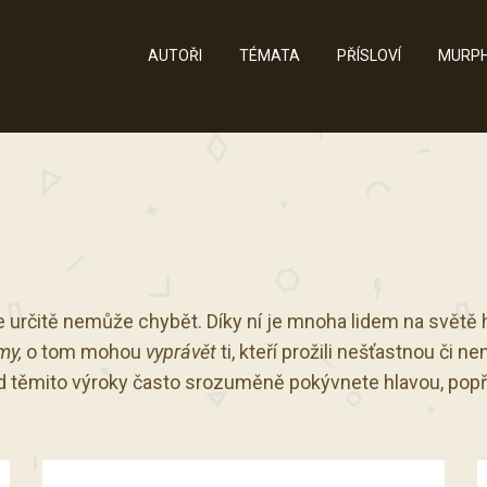
AUTOŘI
TÉMATA
PŘÍSLOVÍ
MURPH
 určitě nemůže chybět. Díky ní je mnoha lidem na světě hez
my,
o tom mohou
vyprávět
ti, kteří prožili nešťastnou či n
těmito výroky často srozuměně pokývnete hlavou, popř