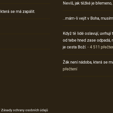
Nevíš, jak těžké je břemeno,
 která se má zapálit.
…mám-li vejít v Boha, musím
Když tě lidé oslavují, uvrhuj
od tebe hned zase odpadá, 
je cesta Boží.
- 4 511 přečte
Žák není nádoba, která se má
přečtení
/
Zásady ochrany osobních údajů