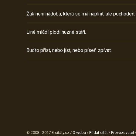
Žák není nádoba, která se má naplnit, ale pochodeň,
Líné mládí plodí nuzné stáří.
Buďto příst, nebo jíst, nebo píseň zpívat.
© 2008 - 2017 E-citáty.cz /
O webu
/
Přidat citát
/
Provozovatel