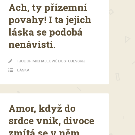
Ach, ty přízemní
povahy! I ta jejich
láska se podobá
nenávisti.
FJODOR MICHAJLOVIČ DOSTOJEVSKIJ
LÁSKA
Amor, když do
srdce vnik, divoce
zmítá se v něm.