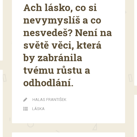
Ach lásko, co si
nevymyslíš a co
nesvedeš? Není na
světě věci, která
by zabránila
tvému růstu a
odhodlání.
HALAS FRANTIŠEK
LÁSKA