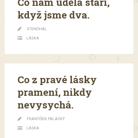
Co nám udělá stáří,
když jsme dva.
STENDHAL
LÁSKA
Co z pravé lásky
pramení, nikdy
nevysychá.
FRANTIŠEK PALACKÝ
LÁSKA