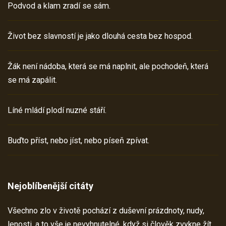
Podvod a klam zradí se sám.
Život bez slavností je jako dlouhá cesta bez hospod.
Žák není nádoba, která se má naplnit, ale pochodeň, která
se má zapálit.
Líné mládí plodí nuzné stáří.
Buďto příst, nebo jíst, nebo píseň zpívat.
Nejoblíbenější citáty
Všechno zlo v životě pochází z duševní prázdnoty, nudy,
lenosti, a to vše je nevyhnutelné, když si člověk zvykne žít