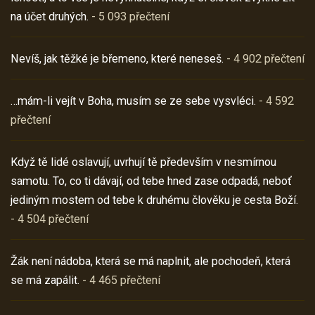
na účet druhých.
- 5 093 přečtení
Nevíš, jak těžké je břemeno, které neneseš.
- 4 902 přečtení
…mám-li vejít v Boha, musím se ze sebe vysvléci.
- 4 592
přečtení
Když tě lidé oslavují, uvrhují tě především v nesmírnou
samotu. To, co ti dávají, od tebe hned zase odpadá, neboť
jediným mostem od tebe k druhému člověku je cesta Boží.
- 4 504 přečtení
Žák není nádoba, která se má naplnit, ale pochodeň, která
se má zapálit.
- 4 465 přečtení