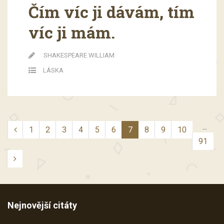
Čím víc ji dávám, tím
víc ji mám.
SHAKESPEARE WILLIAM
LÁSKA
...
1
2
3
4
5
6
7
8
9
10
91
Nejnovější citáty