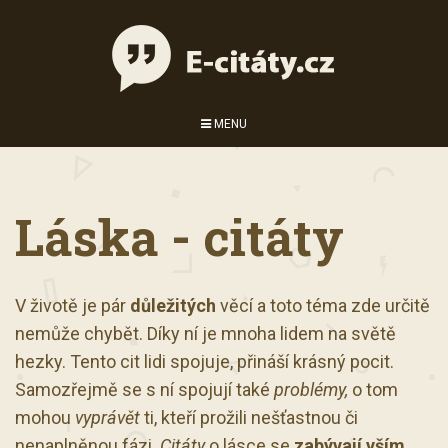
MENU
Láska - citáty
V životě je pár
důležitých
věcí a toto téma zde určitě
nemůže chybět. Díky ní je mnoha lidem na světě
hezky. Tento cit lidi spojuje, přináší krásný pocit.
Samozřejmě se s ní spojují také
problémy,
o tom
mohou
vyprávět
ti, kteří prožili nešťastnou či
nenaplněnou fázi.
Citáty
o lásce se
zabývají
vším,