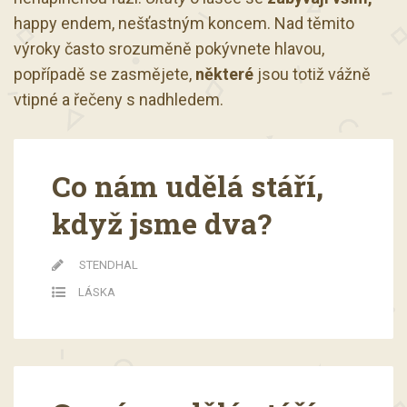
happy endem, nešťastným koncem. Nad těmito
výroky často srozuměně pokývnete hlavou,
popřípadě se zasmějete,
některé
jsou totiž vážně
vtipné a řečeny s nadhledem.
Co nám udělá stáří,
když jsme dva?
STENDHAL
LÁSKA