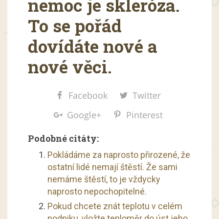
nemoc je skleróza.
To se pořád
dovídáte nové a
nové věci.
Facebook
Twitter
Google+
Pinterest
Podobné citáty:
Pokládáme za naprosto přirozené, že
ostatní lidé nemají štěstí. Že sami
nemáme štěstí, to je vždycky
naprosto nepochopitelné.
Pokud chcete znát teplotu v celém
podniku, vložte teploměr do úst jeho