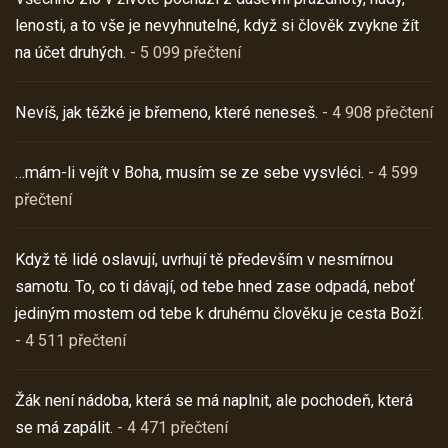
lenosti, a to vše je nevyhnutelné, když si člověk zvykne žít
na účet druhých.
- 5 099 přečtení
Nevíš, jak těžké je břemeno, které neneseš.
- 4 908 přečtení
…mám-li vejít v Boha, musím se ze sebe vysvléci.
- 4 599
přečtení
Když tě lidé oslavují, uvrhují tě především v nesmírnou
samotu. To, co ti dávají, od tebe hned zase odpadá, neboť
jediným mostem od tebe k druhému člověku je cesta Boží.
- 4 511 přečtení
Žák není nádoba, která se má naplnit, ale pochodeň, která
se má zapálit.
- 4 471 přečtení