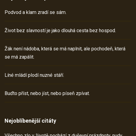
Podvod a klam zradí se sám.
Život bez slavností je jako dlouhá cesta bez hospod.
Žák není nádoba, která se má naplnit, ale pochodeň, která
se má zapálit.
Líné mládí plodí nuzné stáří.
Buďto příst, nebo jíst, nebo píseň zpívat.
Nejoblíbenější citáty
Všechno zlo v životě pochází z duševní prázdnoty, nudy,