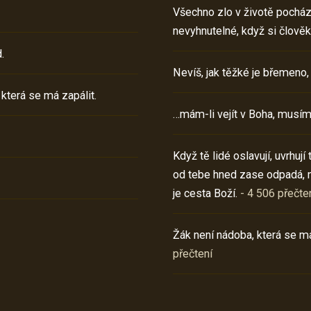
Všechno zlo v životě pochází 
nevyhnutelné, když si člověk
.
Nevíš, jak těžké je břemeno,
 která se má zapálit.
…mám-li vejít v Boha, musím
Když tě lidé oslavují, uvrhuj
od tebe hned zase odpadá, 
je cesta Boží.
- 4 506 přečte
Žák není nádoba, která se má
přečtení