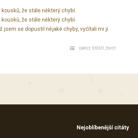
a kousků, že stále některý chybí.
a kousků, že stále některý chybí.
 jsem se dopustil nějaké chyby, vyčítali mi ji.
OMYLY
,
ŠTĚSTÍ
,
ŽIVOT
Nejoblíbenější citáty