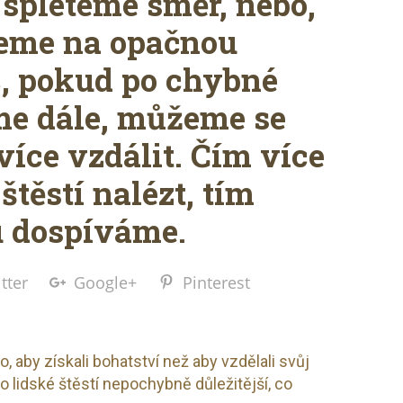
 spleteme směr, nebo,
deme na opačnou
c, pokud po chybné
me dále, můžeme se
více vzdálit. Čím více
štěstí nalézt, tím
u dospíváme.
tter
Google+
Pinterest
 to, aby získali bohatství než aby vzdělali svůj
ro lidské štěstí nepochybně důležitější, co