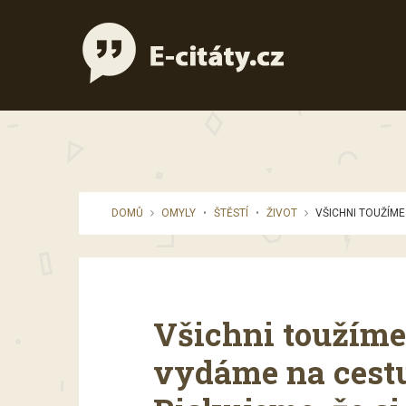
DOMŮ
OMYLY
•
ŠTĚSTÍ
•
ŽIVOT
VŠICHNI TOUŽÍME P
Všichni toužíme 
vydáme na cestu