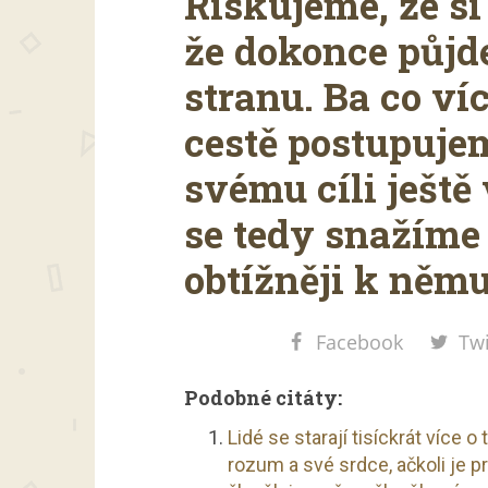
Riskujeme, že si
že dokonce půj
stranu. Ba co ví
cestě postupuje
svému cíli ještě 
se tedy snažíme 
obtížněji k něm
Facebook
Twi
Podobné citáty:
Lidé se starají tisíckrát více o
rozum a své srdce, ačkoli je p