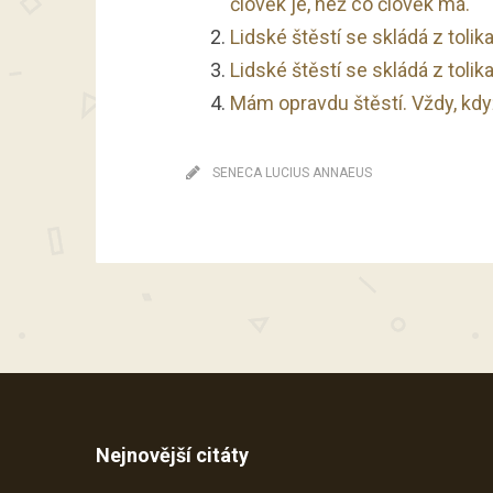
člověk je, než co člověk má.
Lidské štěstí se skládá z tolik
Lidské štěstí se skládá z tolik
Mám opravdu štěstí. Vždy, když
SENECA LUCIUS ANNAEUS
Nejnovější citáty