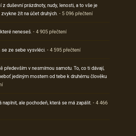
z duševní prázdnoty, nudy, lenosti, a to vše je
 zvykne žít na účet druhých.
- 5 096 přečtení
 které neneseš.
- 4 905 přečtení
 se ze sebe vysvléci.
- 4 595 přečtení
í tě především v nesmírnou samotu. To, co ti dávají,
neboť jediným mostem od tebe k druhému člověku
ní
 naplnit, ale pochodeň, která se má zapálit.
- 4 466