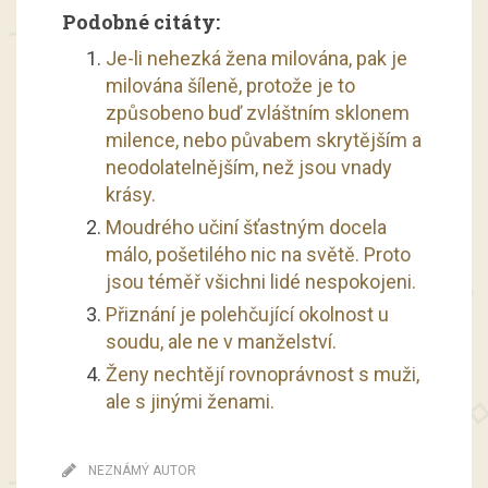
Podobné citáty:
Je-li nehezká žena milována, pak je
milována šíleně, protože je to
způsobeno buď zvláštním sklonem
milence, nebo půvabem skrytějším a
neodolatelnějším, než jsou vnady
krásy.
Moudrého učiní šťastným docela
málo, pošetilého nic na světě. Proto
jsou téměř všichni lidé nespokojeni.
Přiznání je polehčující okolnost u
soudu, ale ne v manželství.
Ženy nechtějí rovnoprávnost s muži,
ale s jinými ženami.
NEZNÁMÝ AUTOR