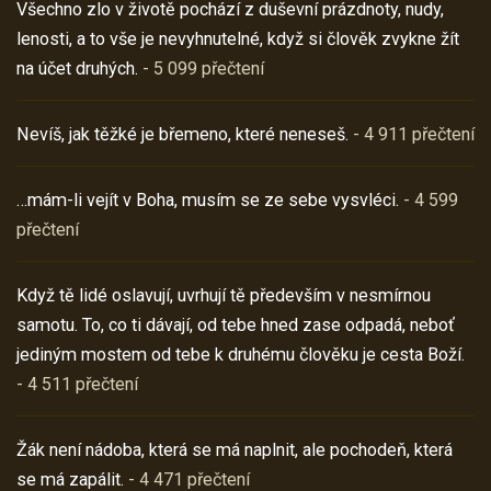
Všechno zlo v životě pochází z duševní prázdnoty, nudy,
lenosti, a to vše je nevyhnutelné, když si člověk zvykne žít
na účet druhých.
- 5 099 přečtení
Nevíš, jak těžké je břemeno, které neneseš.
- 4 911 přečtení
…mám-li vejít v Boha, musím se ze sebe vysvléci.
- 4 599
přečtení
Když tě lidé oslavují, uvrhují tě především v nesmírnou
samotu. To, co ti dávají, od tebe hned zase odpadá, neboť
jediným mostem od tebe k druhému člověku je cesta Boží.
- 4 511 přečtení
Žák není nádoba, která se má naplnit, ale pochodeň, která
se má zapálit.
- 4 471 přečtení