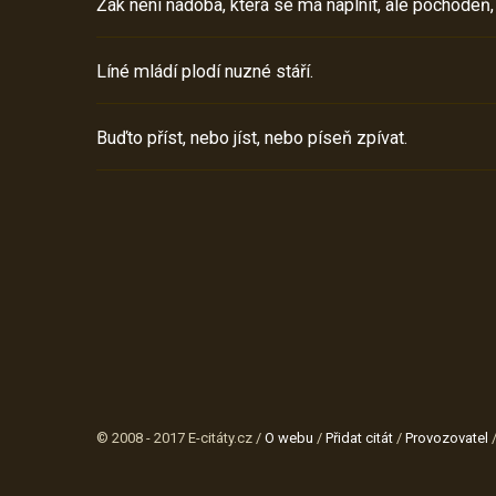
Žák není nádoba, která se má naplnit, ale pochodeň,
Líné mládí plodí nuzné stáří.
Buďto příst, nebo jíst, nebo píseň zpívat.
© 2008 - 2017 E-citáty.cz /
O webu
/
Přidat citát
/
Provozovatel