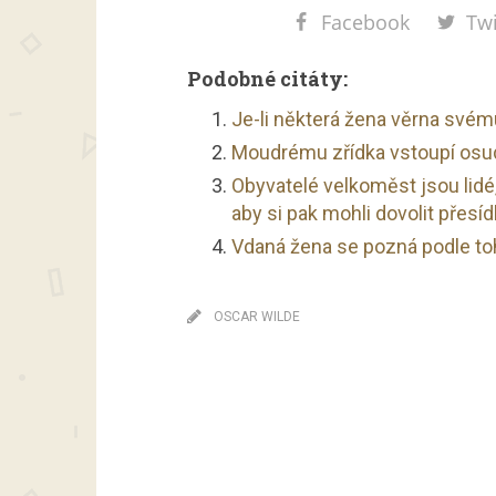
Facebook
Twi
Podobné citáty:
Je-li některá žena věrna svému
Moudrému zřídka vstoupí osud
Obyvatelé velkoměst jsou lidé,
aby si pak mohli dovolit přesíd
Vdaná žena se pozná podle toh
OSCAR WILDE