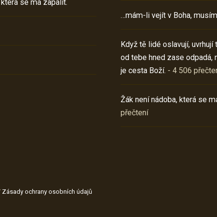
 která se má zapálit.
…mám-li vejít v Boha, musím
Když tě lidé oslavují, uvrhuj
od tebe hned zase odpadá, 
je cesta Boží.
- 4 506 přečte
Žák není nádoba, která se má
přečtení
/
Zásady ochrany osobních údajů