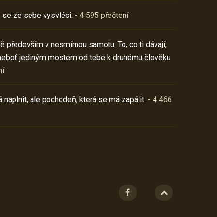
 se ze sebe vysvléci.
- 4 595 přečtení
í tě především v nesmírnou samotu. To, co ti dávají,
neboť jediným mostem od tebe k druhému člověku
ní
 naplnit, ale pochodeň, která se má zapálit.
- 4 466