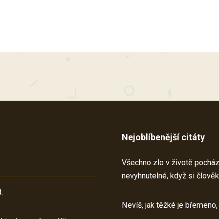
Nejoblíbenější citáty
Všechno zlo v životě pochází 
nevyhnutelné, když si člověk
.
Nevíš, jak těžké je břemeno,