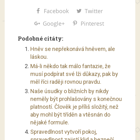
Facebook
Twitter
Google+
Pinterest
Podobné citáty:
Hněv se nepřekonává hněvem, ale
láskou.
Má-li někdo tak málo fantazie, že
musí podpírat své lži důkazy, pak by
měl říci raději rovnou pravdu.
Naše úsudky o bližních by nikdy
neměly být prohlašovány s konečnou
platností. Člověk je příliš složitý, než
aby mohl být tříděn a vtěsnán do
nějaké formule.
Spravedlnost vytvoří pokoj,
spravedlnost zajistí klid a bezpečí