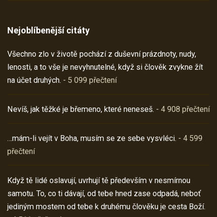
Nejoblíbenější citáty
Všechno zlo v životě pochází z duševní prázdnoty, nudy,
lenosti, a to vše je nevyhnutelné, když si člověk zvykne žít
na účet druhých.
- 5 099 přečtení
Nevíš, jak těžké je břemeno, které neneseš.
- 4 908 přečtení
…mám-li vejít v Boha, musím se ze sebe vysvléci.
- 4 599
přečtení
Když tě lidé oslavují, uvrhují tě především v nesmírnou
samotu. To, co ti dávají, od tebe hned zase odpadá, neboť
jediným mostem od tebe k druhému člověku je cesta Boží.