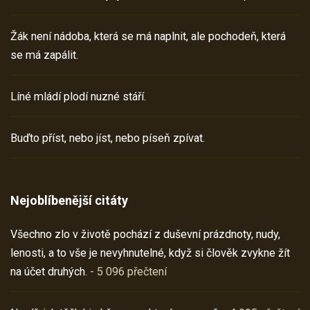
Žák není nádoba, která se má naplnit, ale pochodeň, která
se má zapálit.
Líné mládí plodí nuzné stáří.
Buďto příst, nebo jíst, nebo píseň zpívat.
Nejoblíbenější citáty
Všechno zlo v životě pochází z duševní prázdnoty, nudy,
lenosti, a to vše je nevyhnutelné, když si člověk zvykne žít
na účet druhých.
- 5 096 přečtení