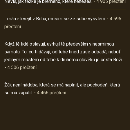
Nevíš, jak těžké je břemeno, které neneseš.
- 4 905 přečtení
…mám-li vejít v Boha, musím se ze sebe vysvléci.
- 4 595
přečtení
Když tě lidé oslavují, uvrhují tě především v nesmírnou
samotu. To, co ti dávají, od tebe hned zase odpadá, neboť
jediným mostem od tebe k druhému člověku je cesta Boží.
- 4 506 přečtení
Žák není nádoba, která se má naplnit, ale pochodeň, která
se má zapálit.
- 4 466 přečtení