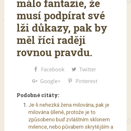
málo fantazie, že
musí podpírat své
lži důkazy, pak by
měl říci raději
rovnou pravdu.
Facebook
Twitter
Google+
Pinterest
Podobné citáty:
Je-li nehezká žena milována, pak je
milována šíleně, protože je to
způsobeno buď zvláštním sklonem
milence, nebo půvabem skrytějším a