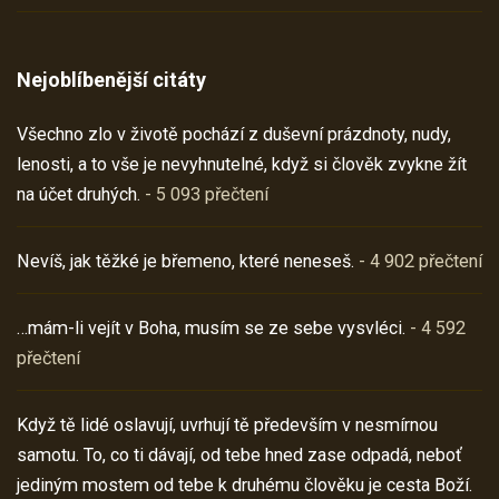
Nejoblíbenější citáty
Všechno zlo v životě pochází z duševní prázdnoty, nudy,
lenosti, a to vše je nevyhnutelné, když si člověk zvykne žít
na účet druhých.
- 5 093 přečtení
Nevíš, jak těžké je břemeno, které neneseš.
- 4 902 přečtení
…mám-li vejít v Boha, musím se ze sebe vysvléci.
- 4 592
přečtení
Když tě lidé oslavují, uvrhují tě především v nesmírnou
samotu. To, co ti dávají, od tebe hned zase odpadá, neboť
jediným mostem od tebe k druhému člověku je cesta Boží.