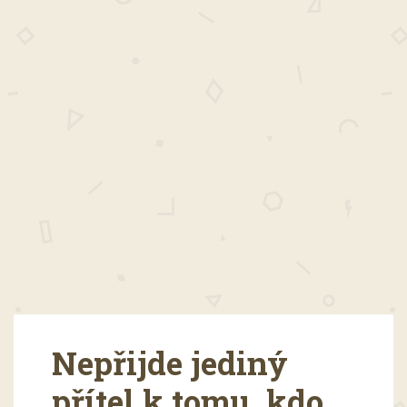
Nepřijde jediný
přítel k tomu, kdo