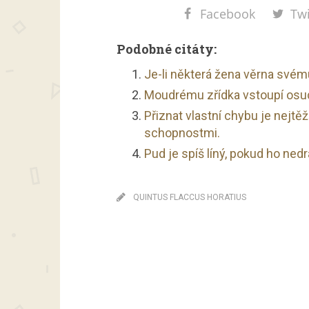
Facebook
Twi
Podobné citáty:
Je-li některá žena věrna svému
Moudrému zřídka vstoupí osud
Přiznat vlastní chybu je nejtěž
schopnostmi.
Pud je spíš líný, pokud ho nedr
QUINTUS FLACCUS HORATIUS