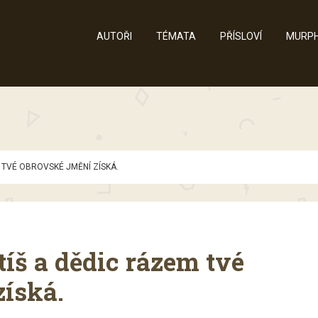
AUTOŘI
TÉMATA
PŘÍSLOVÍ
MURPH
 TVÉ OBROVSKÉ JMĚNÍ ZÍSKÁ.
íš a dědic rázem tvé
získá.