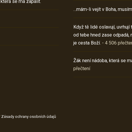
 která se má zapálit.
…mám-li vejít v Boha, musím
Když tě lidé oslavují, uvrhuj
od tebe hned zase odpadá, 
je cesta Boží.
- 4 506 přečte
Žák není nádoba, která se má
přečtení
/
Zásady ochrany osobních údajů