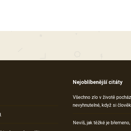
Nejoblíbenější citáty
Všechno zlo v životě pochází 
nevyhnutelné, když si člověk
.
Nevíš, jak těžké je břemeno,