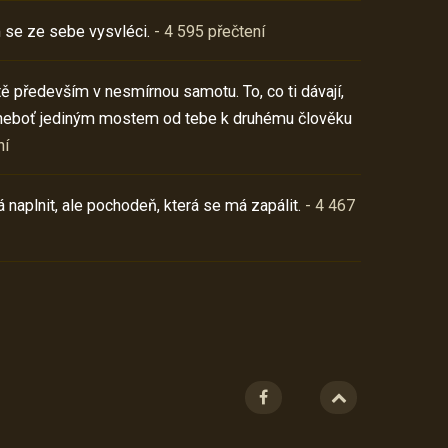
 se ze sebe vysvléci.
- 4 595 přečtení
í tě především v nesmírnou samotu. To, co ti dávají,
neboť jediným mostem od tebe k druhému člověku
ní
 naplnit, ale pochodeň, která se má zapálit.
- 4 467