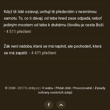
Když tě lidé oslavují, uvrhují tě především v nesmírnou
samotu. To, co ti dávají, od tebe hned zase odpadá, neboť
jediným mostem od tebe k druhému člověku je cesta Boží.
- 4 511 přečtení
Žák není nádoba, která se má naplnit, ale pochodeň, která
se má zapálit.
- 4 471 přečtení
© 2008 - 2017 E-citáty.cz /
O webu
/
Přidat citát
/
Provozovatel
/
Zásady
ochrany osobních údajů