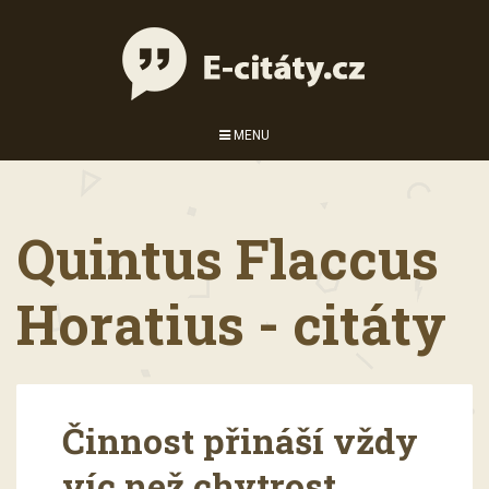
MENU
Quintus Flaccus
Horatius - citáty
Činnost přináší vždy
víc než chytrost.