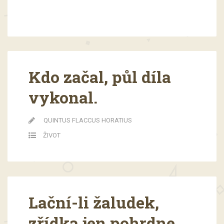
Kdo začal, půl díla
vykonal.
QUINTUS FLACCUS HORATIUS
ŽIVOT
Lační-li žaludek,
zřídka jen pohrdne