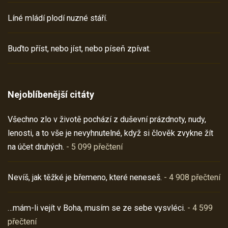
Líné mládí plodí nuzné stáří.
Buďto příst, nebo jíst, nebo píseň zpívat.
Nejoblíbenější citáty
Všechno zlo v životě pochází z duševní prázdnoty, nudy,
lenosti, a to vše je nevyhnutelné, když si člověk zvykne žít
na účet druhých.
- 5 099 přečtení
Nevíš, jak těžké je břemeno, které neneseš.
- 4 908 přečtení
…mám-li vejít v Boha, musím se ze sebe vysvléci.
- 4 599
přečtení