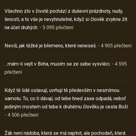
Všechno zlo v životě pochází z duševní prázdnoty, nudy,
lenosti, a to vše je nevyhnutelné, když si člověk zvykne žít
na účet druhých.
- 5 095 přečtení
Nevíš, jak těžké je břemeno, které neneseš.
- 4 905 přečtení
…mám-li vejít v Boha, musím se ze sebe vysvléci.
- 4 595
přečtení
Když tě lidé oslavují, uvrhují tě především v nesmírnou
samotu. To, co ti dávají, od tebe hned zase odpadá, neboť
jediným mostem od tebe k druhému člověku je cesta Boží.
- 4 506 přečtení
Žák není nádoba, která se má naplnit, ale pochodeň, která