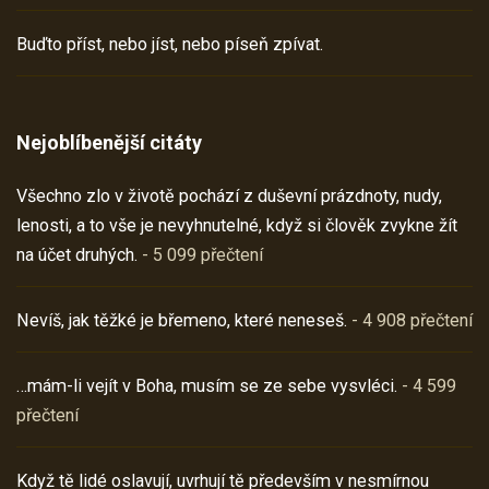
Buďto příst, nebo jíst, nebo píseň zpívat.
Nejoblíbenější citáty
Všechno zlo v životě pochází z duševní prázdnoty, nudy,
lenosti, a to vše je nevyhnutelné, když si člověk zvykne žít
na účet druhých.
- 5 099 přečtení
Nevíš, jak těžké je břemeno, které neneseš.
- 4 908 přečtení
…mám-li vejít v Boha, musím se ze sebe vysvléci.
- 4 599
přečtení
Když tě lidé oslavují, uvrhují tě především v nesmírnou