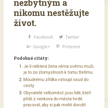
nezbytným a
nikomu nestěžujte
život.
Facebook
Twitter
Google+
Pinterest
Podobné citáty:
Je-li některá žena věrna svému muži,
je to ze zlomyslnosti k tomu třetímu.
Moudrému zřídka vstoupí osud do
cesty.
Obyvatelé velkoměst jsou lidé, kteří
přišli z venkova do města tvrdě
pracovat, aby si pak mohli dovolit