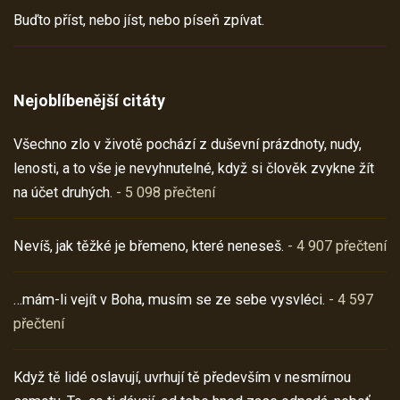
Buďto příst, nebo jíst, nebo píseň zpívat.
Nejoblíbenější citáty
Všechno zlo v životě pochází z duševní prázdnoty, nudy,
lenosti, a to vše je nevyhnutelné, když si člověk zvykne žít
na účet druhých.
- 5 098 přečtení
Nevíš, jak těžké je břemeno, které neneseš.
- 4 907 přečtení
…mám-li vejít v Boha, musím se ze sebe vysvléci.
- 4 597
přečtení
Když tě lidé oslavují, uvrhují tě především v nesmírnou