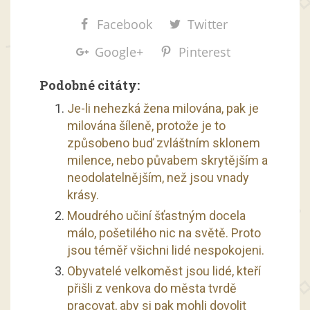
Facebook
Twitter
Google+
Pinterest
Podobné citáty:
Je-li nehezká žena milována, pak je
milována šíleně, protože je to
způsobeno buď zvláštním sklonem
milence, nebo půvabem skrytějším a
neodolatelnějším, než jsou vnady
krásy.
Moudrého učiní šťastným docela
málo, pošetilého nic na světě. Proto
jsou téměř všichni lidé nespokojeni.
Obyvatelé velkoměst jsou lidé, kteří
přišli z venkova do města tvrdě
pracovat, aby si pak mohli dovolit