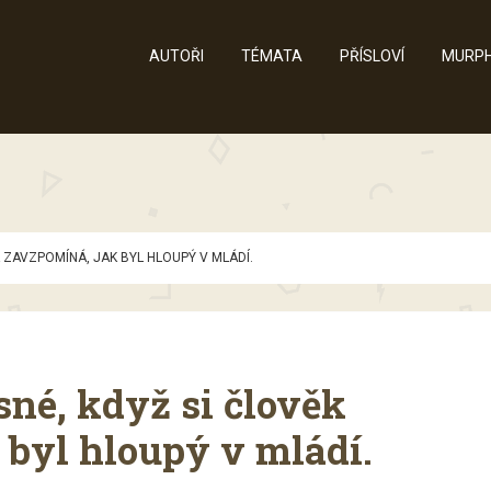
AUTOŘI
TÉMATA
PŘÍSLOVÍ
MURPH
K ZAVZPOMÍNÁ, JAK BYL HLOUPÝ V MLÁDÍ.
ásné, když si člověk
 byl hloupý v mládí.