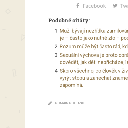
Facebook
Twi
Podobné citáty:
Muži bývají nezřídka zamilová
je – často jako nutné zlo – pos
Rozum může být často rád, kd
Sexuální výchova je proto opr
dovědět, jak děti nepřicházejí 
Skoro všechno, co člověk v živo
vyrýt stopu a zanechat znamen
zapomíná.
ROMAIN ROLLAND