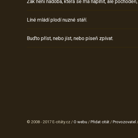
Žák není nádoba, která se má naplnit, ale pochodeň,
Líné mládí plodí nuzné stáří.
Buďto příst, nebo jíst, nebo píseň zpívat.
© 2008 - 2017 E-citáty.cz /
O webu
/
Přidat citát
/
Provozovatel