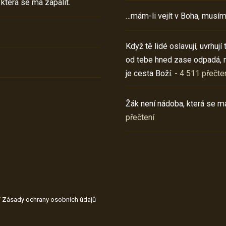
 která se má zapálit.
…mám-li vejít v Boha, musím
Když tě lidé oslavují, uvrhuj
od tebe hned zase odpadá, 
je cesta Boží.
- 4 511 přečte
Žák není nádoba, která se má
přečtení
/
Zásady ochrany osobních údajů