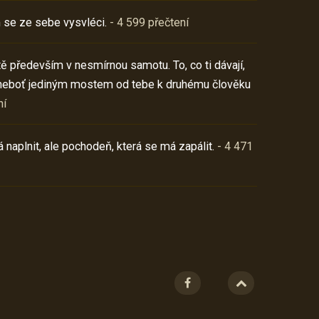
 se ze sebe vysvléci.
- 4 599 přečtení
í tě především v nesmírnou samotu. To, co ti dávají,
neboť jediným mostem od tebe k druhému člověku
ní
 naplnit, ale pochodeň, která se má zapálit.
- 4 471