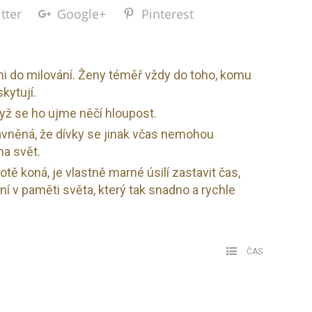
tter
Google+
Pinterest
ni do milování. Ženy téměř vždy do toho, komu
kytují.
yž se ho ujme něčí hloupost.
ávněná, že dívky se jinak včas nemohou
na svět.
tě koná, je vlastně marné úsilí zastavit čas,
í v paměti světa, který tak snadno a rychle
ČAS