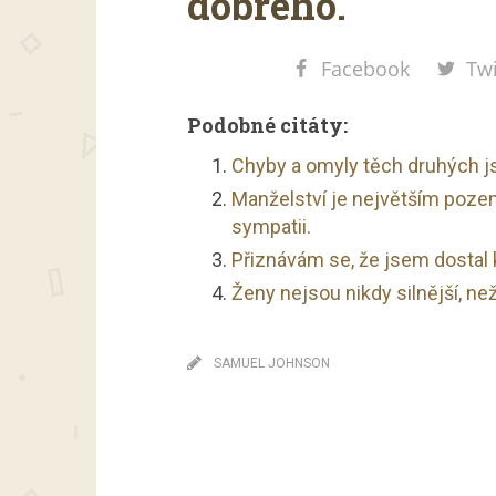
dobrého.
Facebook
Twi
Podobné citáty:
Chyby a omyly těch druhých j
Manželství je největším poze
sympatii.
Přiznávám se, že jsem dostal
Ženy nejsou nikdy silnější, ne
SAMUEL JOHNSON