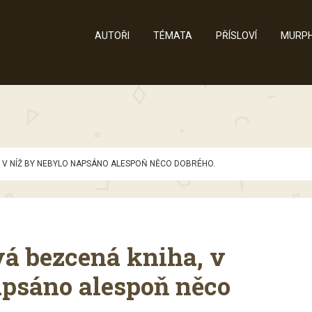
AUTOŘI
TÉMATA
PŘÍSLOVÍ
MURPH
 V NÍŽ BY NEBYLO NAPSÁNO ALESPOŇ NĚCO DOBRÉHO.
vá bezcená kniha, v
apsáno alespoň něco