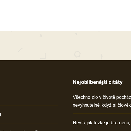
Nejoblíbenější citáty
Všechno zlo v životě pochází 
nevyhnutelné, když si člověk
.
Nevíš, jak těžké je břemeno,