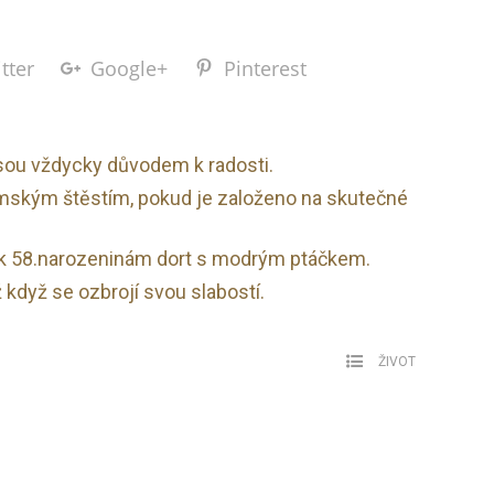
tter
Google+
Pinterest
sou vždycky důvodem k radosti.
mským štěstím, pokud je založeno na skutečné
 k 58.narozeninám dort s modrým ptáčkem.
ž když se ozbrojí svou slabostí.
ŽIVOT