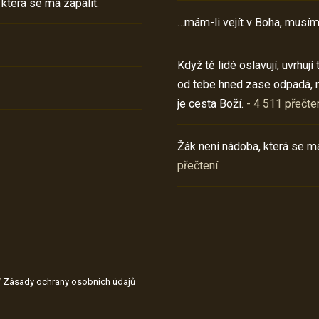
 která se má zapálit.
…mám-li vejít v Boha, musím
Když tě lidé oslavují, uvrhuj
od tebe hned zase odpadá, 
je cesta Boží.
- 4 511 přečte
Žák není nádoba, která se má
přečtení
/
Zásady ochrany osobních údajů