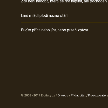
Žák není nádoba, která se má naplnit, ale pochodeň,
Líné mládí plodí nuzné stáří.
Buďto příst, nebo jíst, nebo píseň zpívat.
© 2008 - 2017 E-citáty.cz /
O webu
/
Přidat citát
/
Provozovatel