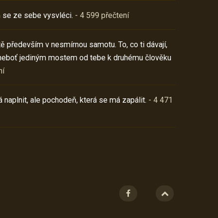
 se ze sebe vysvléci.
- 4 599 přečtení
í tě především v nesmírnou samotu. To, co ti dávají,
neboť jediným mostem od tebe k druhému člověku
ní
 naplnit, ale pochodeň, která se má zapálit.
- 4 471