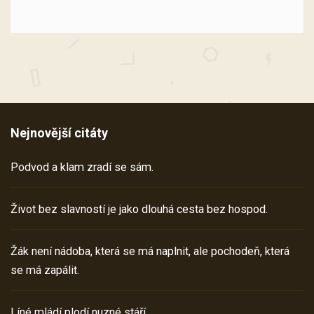
Nejnovější citáty
Podvod a klam zradí se sám.
Život bez slavností je jako dlouhá cesta bez hospod.
Žák není nádoba, která se má naplnit, ale pochodeň, která
se má zapálit.
Líné mládí plodí nuzné stáří.