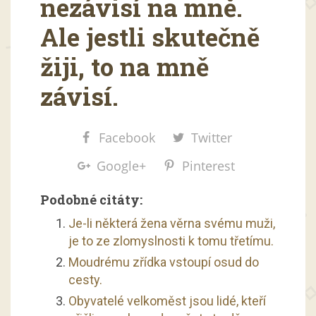
nezávisí na mně.
Ale jestli skutečně
žiji, to na mně
závisí.
Facebook
Twitter
Google+
Pinterest
Podobné citáty:
Je-li některá žena věrna svému muži,
je to ze zlomyslnosti k tomu třetímu.
Moudrému zřídka vstoupí osud do
cesty.
Obyvatelé velkoměst jsou lidé, kteří