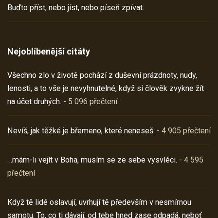
Buďto příst, nebo jíst, nebo píseň zpívat.
Nejoblíbenější citáty
Všechno zlo v životě pochází z duševní prázdnoty, nudy,
lenosti, a to vše je nevyhnutelné, když si člověk zvykne žít
na účet druhých.
- 5 096 přečtení
Nevíš, jak těžké je břemeno, které neneseš.
- 4 905 přečtení
…mám-li vejít v Boha, musím se ze sebe vysvléci.
- 4 595
přečtení
Když tě lidé oslavují, uvrhují tě především v nesmírnou
samotu. To, co ti dávají, od tebe hned zase odpadá, neboť