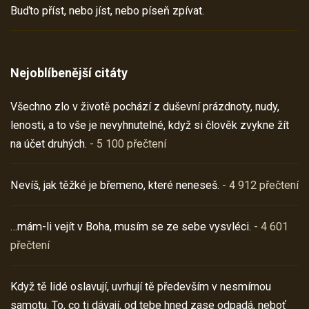
Buďto příst, nebo jíst, nebo píseň zpívat.
Nejoblíbenější citáty
Všechno zlo v životě pochází z duševní prázdnoty, nudy,
lenosti, a to vše je nevyhnutelné, když si člověk zvykne žít
na účet druhých.
- 5 100 přečtení
Nevíš, jak těžké je břemeno, které neneseš.
- 4 912 přečtení
…mám-li vejít v Boha, musím se ze sebe vysvléci.
- 4 601
přečtení
Když tě lidé oslavují, uvrhují tě především v nesmírnou
samotu. To, co ti dávají, od tebe hned zase odpadá, neboť