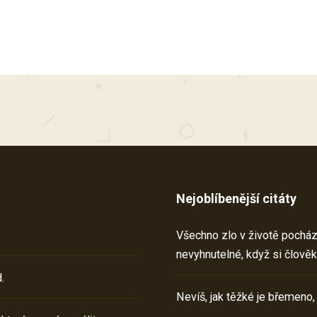
Nejoblíbenější citáty
Všechno zlo v životě pochází 
nevyhnutelné, když si člověk
.
Nevíš, jak těžké je břemeno,