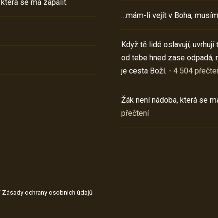
 která se má zapálit.
…mám-li vejít v Boha, musím
Když tě lidé oslavují, uvrhuj
od tebe hned zase odpadá, 
je cesta Boží.
- 4 504 přečte
Žák není nádoba, která se má
přečtení
/
Zásady ochrany osobních údajů