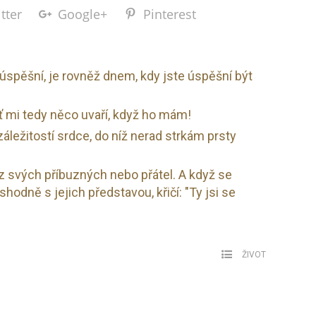
tter
Google+
Pinterest
e úspěšní, je rovněž dnem, kdy jste úspěšní být
ať mi tedy něco uvaří, když ho mám!
ležitostí srdce, do níž nerad strkám prsty
raz svých příbuzných nebo přátel. A když se
hodně s jejich představou, křičí: "Ty jsi se
ŽIVOT