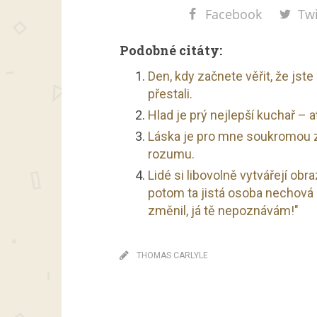
Facebook
Twi
Podobné citáty:
Den, kdy začnete věřit, že jst
přestali.
Hlad je prý nejlepší kuchař – 
Láska je pro mne soukromou zá
rozumu.
Lidé si libovolně vytvářejí ob
potom ta jistá osoba nechová s
změnil, já tě nepoznávám!"
THOMAS CARLYLE