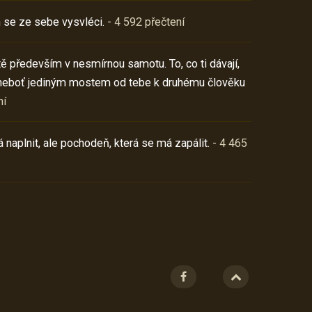
 se ze sebe vysvléci.
- 4 592 přečtení
í tě především v nesmírnou samotu. To, co ti dávají,
neboť jediným mostem od tebe k druhému člověku
ní
 naplnit, ale pochodeň, která se má zapálit.
- 4 465