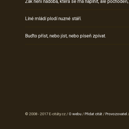
Žák není nádoba, která se má naplnit, ale pochodeň,
Líné mládí plodí nuzné stáří.
Buďto příst, nebo jíst, nebo píseň zpívat.
© 2008 - 2017 E-citáty.cz /
O webu
/
Přidat citát
/
Provozovatel